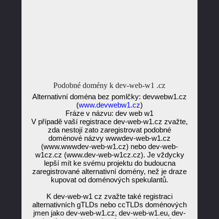
Podobné domény k dev-web-w1 .cz
Alternativní doména bez pomlčky: devwebw1.cz
(
www.devwebw1.cz
)
Fráze v názvu: dev web w1
V případě vaší registrace dev-web-w1.cz zvažte,
zda nestojí zato zaregistrovat podobné
doménové názvy wwwdev-web-w1.cz
(www.wwwdev-web-w1.cz) nebo dev-web-
w1cz.cz (www.dev-web-w1cz.cz). Je vždycky
lepší mít ke svému projektu do budoucna
zaregistrované alternativní domény, než je draze
kupovat od doménových spekulantů.
K dev-web-w1 cz zvažte také registraci
alternativních gTLDs nebo ccTLDs doménových
jmen jako dev-web-w1.cz, dev-web-w1.eu, dev-