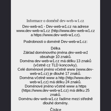
Informace o doméně dev-web-w1.cz
Dev-web-w1 - Dev-web-w1.cz na adrese
www.dev-web-w1.cz (http://www.dev-web-w1.cz
a https://www.dev-web-w1.cz).
Podrobnosti o doméně Dev-web-w1.cz:
Délka
Základ doménového jména
dev-web-w1
obsahuje 10 znaků.
Doména dev-web-w1.cz má délku 13 znaků
(včetně cz TLD koncovky).
Celé doménové jméno včetně www (www.dev-
web-w1.cz) je dlouhé 17 znaků.
Doména včetně www a http (http://www.dev-
web-w1.cz) má délku 24 znaků.
Doménové jméno včetně www a https
(https://www.dev-web-w1.cz) má délku 25
znaků.
Doménu dev-web-w1.cz řadíme mezi středně
dlouhé domény.
Číslice