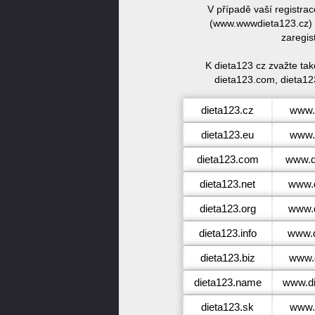
V případě vaší registra
(www.wwwdieta123.cz) n
zaregis
K dieta123 cz zvažte ta
dieta123.com, dieta123
dieta123.cz
www.
dieta123.eu
www.
dieta123.com
www.d
dieta123.net
www.d
dieta123.org
www.d
dieta123.info
www.d
dieta123.biz
www.d
dieta123.name
www.d
dieta123.sk
www.