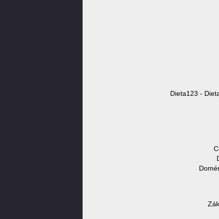
Dieta123 - Diet
C
Doméno
Zák