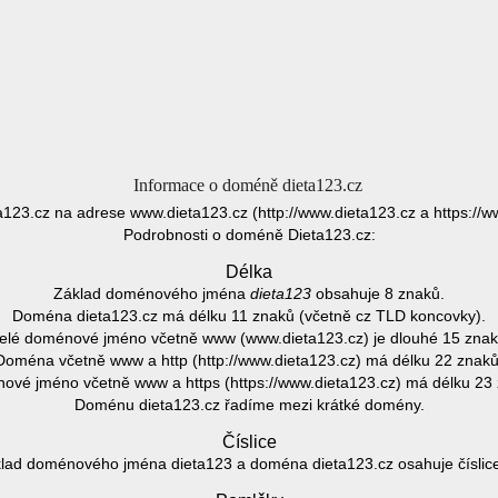
Informace o doméně dieta123.cz
a123.cz na adrese www.dieta123.cz (http://www.dieta123.cz a https://w
Podrobnosti o doméně Dieta123.cz:
Délka
Základ doménového jména
dieta123
obsahuje 8 znaků.
Doména dieta123.cz má délku 11 znaků (včetně cz TLD koncovky).
elé doménové jméno včetně www (www.dieta123.cz) je dlouhé 15 znak
Doména včetně www a http (http://www.dieta123.cz) má délku 22 znaků
vé jméno včetně www a https (https://www.dieta123.cz) má délku 23
Doménu dieta123.cz řadíme mezi krátké domény.
Číslice
lad doménového jména dieta123 a doména dieta123.cz osahuje číslice