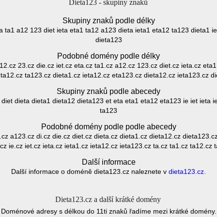
Dieta123 - skupiny znaků
Skupiny znaků podle délky
 eta ta1 a12 123 diet ieta eta1 ta12 a123 dieta ieta1 eta12 ta123 dieta1 
dieta123
Podobné domény podle délky
z 12.cz 23.cz die.cz iet.cz eta.cz ta1.cz a12.cz 123.cz diet.cz ieta.cz eta
eta12.cz ta123.cz dieta1.cz ieta12.cz eta123.cz dieta12.cz ieta123.cz d
Skupiny znaků podle abecedy
iet dieta dieta1 dieta12 dieta123 et eta eta1 eta12 eta123 ie iet ieta i
ta123
Podobné domény podle podle abecedy
cz a123.cz di.cz die.cz diet.cz dieta.cz dieta1.cz dieta12.cz dieta123.cz
cz ie.cz iet.cz ieta.cz ieta1.cz ieta12.cz ieta123.cz ta.cz ta1.cz ta12.cz 
Další informace
Další informace o doméně dieta123.cz naleznete v
dieta123.cz
.
Dieta123.cz a další krátké domény
Doménové adresy s délkou do 11ti znaků řadíme mezi krátké domény.