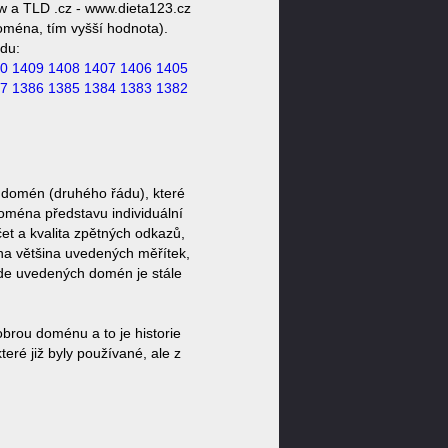
w a TLD .cz - www.dieta123.cz
doména, tím vyšší hodnota).
du:
0
1409
1408
1407
1406
1405
7
1386
1385
1384
1383
1382
 domén (druhého řádu), které
doména představu individuální
et a kvalita zpětných odkazů,
ěna většina uvedených měřítek,
zde uvedených domén je stále
brou doménu a to je historie
ré již byly používané, ale z