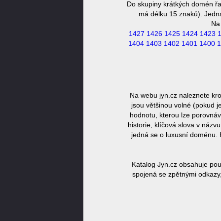
Do skupiny krátkých domén řa
má délku 15 znaků). Jedná 
Na
1427
1426
1425
1424
1423
1404
1403
1402
1401
1400
1
Na webu jyn.cz naleznete kr
jsou většinou volné (pokud j
hodnotu, kterou lze porovnáv
historie, klíčová slova v náz
jedná se o luxusní doménu. 
Katalog Jyn.cz obsahuje pou
spojená se zpětnými odkazy,