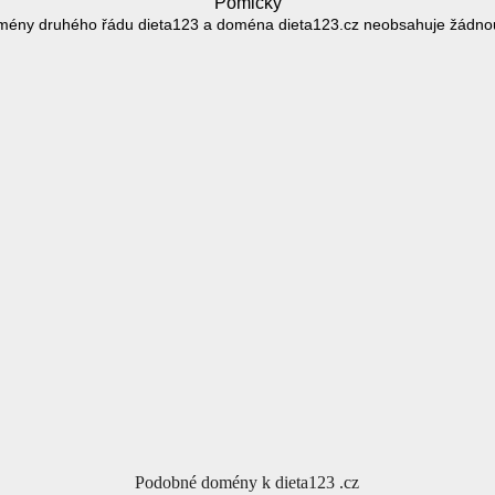
Pomlčky
mény druhého řádu dieta123 a doména dieta123.cz neobsahuje žádno
Podobné domény k dieta123 .cz