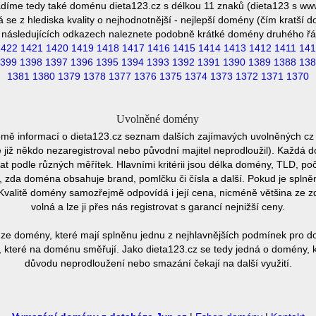
díme tedy také doménu dieta123.cz s délkou 11 znaků (dieta123 s ww
se z hlediska kvality o nejhodnotnější - nejlepší domény (čím kratší 
 následujících odkazech naleznete podobně krátké domény druhého řá
1422
1421
1420
1419
1418
1417
1416
1415
1414
1413
1412
1411
141
399
1398
1397
1396
1395
1394
1393
1392
1391
1390
1389
1388
138
1381
1380
1379
1378
1377
1376
1375
1374
1373
1372
1371
1370
Uvolněné domény
omě informací o dieta123.cz seznam dalších zajímavých uvolněných cz
e již někdo nezaregistroval nebo původní majitel neprodloužil). Každá 
at podle různých měřítek. Hlavními kritérii jsou délka domény, TLD, poč
vu, zda doména obsahuje brand, pomlčku či čísla a další. Pokud je spln
Kvalitě domény samozřejmě odpovídá i její cena, nicméně většina ze 
volná a lze ji přes nás registrovat s garancí nejnižší ceny.
ze domény, které mají splněnu jednu z nejhlavnějších podmínek pro do
 které na doménu směřují. Jako dieta123.cz se tedy jedná o domény, kte
důvodu neprodloužení nebo smazání čekají na další využití.