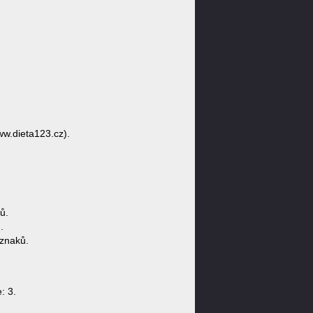
ww.dieta123.cz).
ů.
.
 znaků.
: 3.