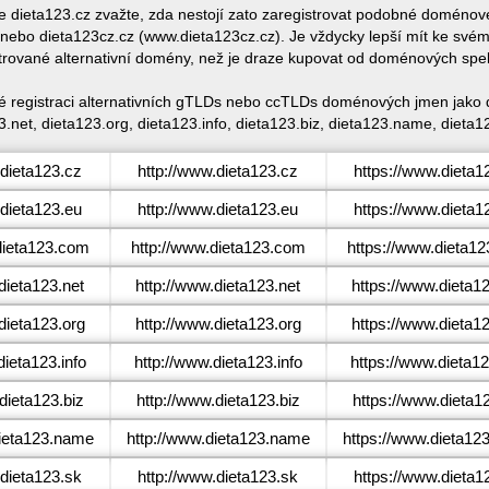
ce dieta123.cz zvažte, zda nestojí zato zaregistrovat podobné domén
ebo dieta123cz.cz (www.dieta123cz.cz). Je vždycky lepší mít ke své
trované alternativní domény, než je draze kupovat od doménových spe
ké registraci alternativních gTLDs nebo ccTLDs doménových jmen jako d
.net, dieta123.org, dieta123.info, dieta123.biz, dieta123.name, dieta1
dieta123.cz
http://www.dieta123.cz
https://www.dieta1
dieta123.eu
http://www.dieta123.eu
https://www.dieta1
ieta123.com
http://www.dieta123.com
https://www.dieta1
ieta123.net
http://www.dieta123.net
https://www.dieta12
ieta123.org
http://www.dieta123.org
https://www.dieta1
ieta123.info
http://www.dieta123.info
https://www.dieta12
ieta123.biz
http://www.dieta123.biz
https://www.dieta12
ieta123.name
http://www.dieta123.name
https://www.dieta12
dieta123.sk
http://www.dieta123.sk
https://www.dieta1