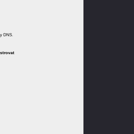
ny DNS.
strovat