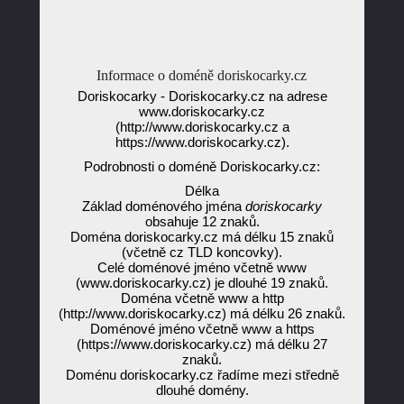
Informace o doméně doriskocarky.cz
Doriskocarky - Doriskocarky.cz na adrese
www.doriskocarky.cz
(http://www.doriskocarky.cz a
https://www.doriskocarky.cz).
Podrobnosti o doméně Doriskocarky.cz:
Délka
Základ doménového jména
doriskocarky
obsahuje 12 znaků.
Doména doriskocarky.cz má délku 15 znaků
(včetně cz TLD koncovky).
Celé doménové jméno včetně www
(www.doriskocarky.cz) je dlouhé 19 znaků.
Doména včetně www a http
(http://www.doriskocarky.cz) má délku 26 znaků.
Doménové jméno včetně www a https
(https://www.doriskocarky.cz) má délku 27
znaků.
Doménu doriskocarky.cz řadíme mezi středně
dlouhé domény.