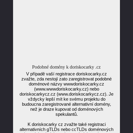
Podobné domény k doriskocarky .cz
V případě vaší registrace doriskocarky.cz
zvažte, zda nestojí zato zaregistrovat podobné
doménové názvy wwwdoriskocarky.cz
(www.wwwdoriskocarky.cz) nebo
doriskocarkycz.cz (www.doriskocarkycz.cz). Je
vždycky lepší mít ke svému projektu do
budoucna zaregistrované alternativní domény,
než je draze kupovat od doménových
spekulantů.
K doriskocarky cz zvažte také registraci
alternativních gTLDs nebo ccTLDs doménových