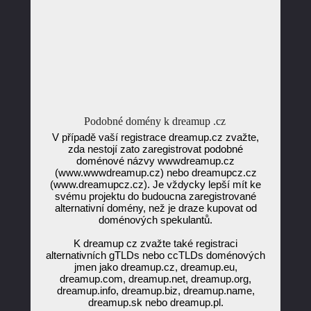
Podobné domény k dreamup .cz
V případě vaší registrace dreamup.cz zvažte,
zda nestojí zato zaregistrovat podobné
doménové názvy wwwdreamup.cz
(www.wwwdreamup.cz) nebo dreamupcz.cz
(www.dreamupcz.cz). Je vždycky lepší mít ke
svému projektu do budoucna zaregistrované
alternativní domény, než je draze kupovat od
doménových spekulantů.
K dreamup cz zvažte také registraci
alternativních gTLDs nebo ccTLDs doménových
jmen jako dreamup.cz, dreamup.eu,
dreamup.com, dreamup.net, dreamup.org,
dreamup.info, dreamup.biz, dreamup.name,
dreamup.sk nebo dreamup.pl.