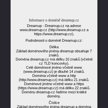
Informace o doméně dreamup.cz
Dreamup - Dreamup.cz na adrese
www.dreamup.cz (http://www.dreamup.cz a
https://www.dreamup.cz).
Podrobnosti o doméně Dreamup.cz:
Délka
Základ doménového jména
dreamup
obsahuje 7
znaků.
Doména dreamup.cz má délku 10 znaků (včetně
cz TLD koncovky).
Celé doménové jméno včetně www
(www.dreamup.cz) je dlouhé 14 znaků.
Doména včetně www a http
(http://www.dreamup.cz) má délku 21 znaků.
Doménové jméno včetně www a https
(https://www.dreamup.cz) má délku 22 znaků.
Doménu dreamup.cz řadíme mezi krátké
domény.
Číslice
Základ doménového jména dreamup a doména