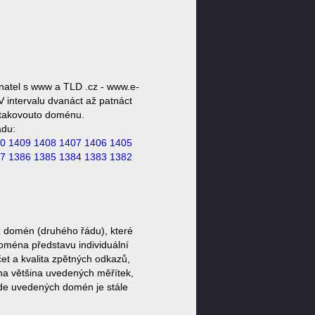
natel s www a TLD .cz - www.e-
V intervalu dvanáct až patnáct
t takovouto doménu.
ádu:
0
1409
1408
1407
1406
1405
7
1386
1385
1384
1383
1382
z domén (druhého řádu), které
doména představu individuální
et a kvalita zpětných odkazů,
ěna většina uvedených měřítek,
zde uvedených domén je stále