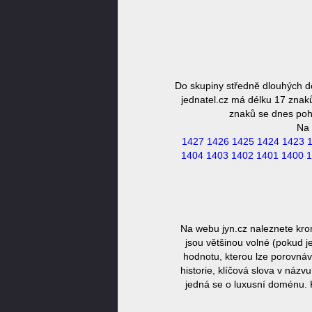
Do skupiny středně dlouhých d
jednatel.cz má délku 17 znaků
znaků se dnes pohy
Na 
1427
1426
1425
1424
1423
1404
1403
1402
1401
1400
1
Na webu jyn.cz naleznete kro
jsou většinou volné (pokud j
hodnotu, kterou lze porovnáv
historie, klíčová slova v náz
jedná se o luxusní doménu. 