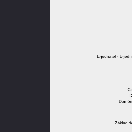
E-jednatel - E-jedn
Ce
D
Doméno
Základ d