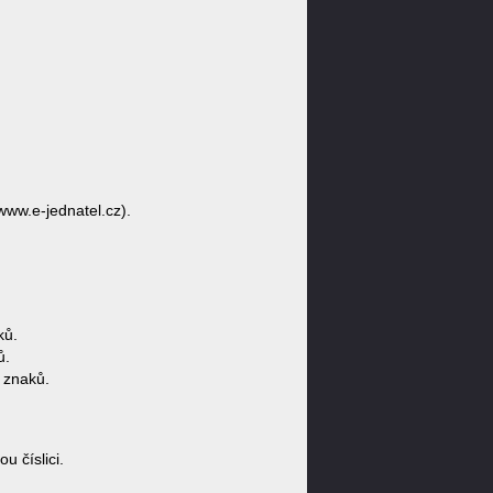
/www.e-jednatel.cz).
ků.
ů.
 znaků.
 číslici.