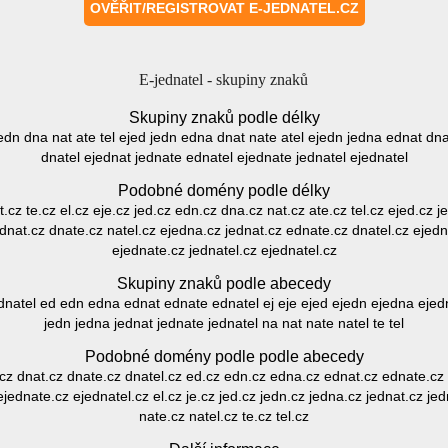
E-jednatel - skupiny znaků
Skupiny znaků podle délky
d edn dna nat ate tel ejed jedn edna dnat nate atel ejedn jedna ednat d
dnatel ejednat jednate ednatel ejednate jednatel ejednatel
Podobné domény podle délky
t.cz te.cz el.cz eje.cz jed.cz edn.cz dna.cz nat.cz ate.cz tel.cz ejed.cz
ednat.cz dnate.cz natel.cz ejedna.cz jednat.cz ednate.cz dnatel.cz ejedn
ejednate.cz jednatel.cz ejednatel.cz
Skupiny znaků podle abecedy
dnatel ed edn edna ednat ednate ednatel ej eje ejed ejedn ejedna ejedn
jedn jedna jednat jednate jednatel na nat nate natel te tel
Podobné domény podle podle abecedy
.cz dnat.cz dnate.cz dnatel.cz ed.cz edn.cz edna.cz ednat.cz ednate.cz 
jednate.cz ejednatel.cz el.cz je.cz jed.cz jedn.cz jedna.cz jednat.cz jed
nate.cz natel.cz te.cz tel.cz