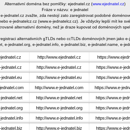
Alternativní doména bez pomlčky: ejednatel.cz (
www.ejednatel.cz
)
Fráze v názvu: e jednatel
e e-jednatel.cz zvažte, zda nestojí zato zaregistrovat podobné doméno
ebo e-jednatelcz.cz (www.e-jednatelcz.cz). Je vždycky lepší mít ke s
trované alternativní domény, než je draze kupovat od doménových spe
 registraci alternativních gTLDs nebo ccTLDs doménových jmen jako e-je
t, e-jednatel.org, e-jednatel.info, e-jednatel.biz, e-jednatel.name, e-jed
jednatel.cz
http://www.ejednatel.cz
https://www.ejedn
jednatel.cz
http://www.e-jednatel.cz
https://www.e-jed
jednatel.eu
http://www.e-jednatel.eu
https://www.e-jed
jednatel.com
http://www.e-jednatel.com
https://www.e-jedn
jednatel.net
http://www.e-jednatel.net
https://www.e-jedn
jednatel.org
http://www.e-jednatel.org
https://www.e-jedn
ednatel.info
http://www.e-jednatel.info
https://www.e-jedn
jednatel.biz
http://www.e-jednatel.biz
https://www.e-jedn