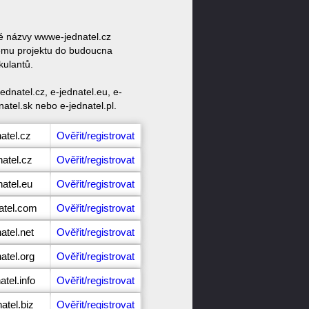
vé názvy wwwe-jednatel.cz
vému projektu do budoucna
kulantů.
dnatel.cz, e-jednatel.eu, e-
natel.sk nebo e-jednatel.pl.
atel.cz
Ověřit/registrovat
natel.cz
Ověřit/registrovat
natel.eu
Ověřit/registrovat
atel.com
Ověřit/registrovat
atel.net
Ověřit/registrovat
atel.org
Ověřit/registrovat
atel.info
Ověřit/registrovat
atel.biz
Ověřit/registrovat