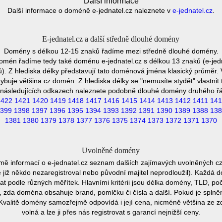
Další informace
Další informace o doméně e-jednatel.cz naleznete v
e-jednatel.cz
.
E-jednatel.cz a další středně dlouhé domény
Domény s délkou 12-15 znaků řadíme mezi středně dlouhé domény.
omén řadíme tedy také doménu e-jednatel.cz s délkou 13 znaků (e-jed
). Z hlediska délky představují tato doménová jména klasický průměr. 
buje většina cz domén. Z hlediska délky se "nemusíte stydět" vlastni
následujících odkazech naleznete podobně dlouhé domény druhého ř
1422
1421
1420
1419
1418
1417
1416
1415
1414
1413
1412
1411
141
399
1398
1397
1396
1395
1394
1393
1392
1391
1390
1389
1388
138
1381
1380
1379
1378
1377
1376
1375
1374
1373
1372
1371
1370
Uvolněné domény
mě informací o e-jednatel.cz seznam dalších zajímavých uvolněných c
e již někdo nezaregistroval nebo původní majitel neprodloužil). Každá 
at podle různých měřítek. Hlavními kritérii jsou délka domény, TLD, poč
vu, zda doména obsahuje brand, pomlčku či čísla a další. Pokud je spln
Kvalitě domény samozřejmě odpovídá i její cena, nicméně většina ze 
volná a lze ji přes nás registrovat s garancí nejnižší ceny.