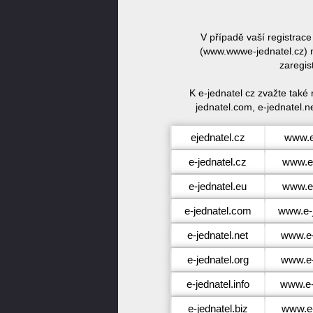
V případě vaší registrac
(www.wwwe-jednatel.cz) n
zaregis
K e-jednatel cz zvažte také
jednatel.com, e-jednatel.ne
ejednatel.cz
www.e
e-jednatel.cz
www.e-
e-jednatel.eu
www.e-
e-jednatel.com
www.e-
e-jednatel.net
www.e-
e-jednatel.org
www.e-
e-jednatel.info
www.e-j
e-jednatel.biz
www.e-