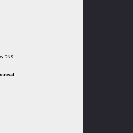
ny DNS.
strovat