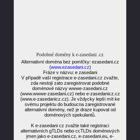
Podobné domény k e-zasedani .cz
Alternativní doména bez pomlčky: ezasedani.cz
(
www.ezasedani.cz
)
Fráze v názvu: e zasedani
V případě vaší registrace e-zasedani.cz zvažte,
zda nestojí zato zaregistrovat podobné
doménové názvy wwwe-zasedani.cz
(www.wwwe-zasedani.cz) nebo e-zasedanicz.cz
(www.e-zasedanicz.cz). Je vždycky lepší mít ke
svému projektu do budoucna zaregistrované
alternativní domény, než je draze kupovat od
doménových spekulantů.
K e-zasedani cz zvažte také registraci
alternativních gTLDs nebo ccTLDs doménových
jmen jako e-zasedani.cz, e-zasedani.eu, e-