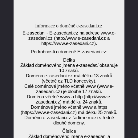
Informace o doméně e-zasedani.cz
E-zasedani - E-zasedani.cz na adrese www.e-
zasedani.cz (http://www.e-zasedani.cz a
https://www.e-zasedani.cz).
Podrobnosti o doméně E-zasedani.cz:
Délka
Základ doménového jména
e-zasedani
obsahuje
10 znaků.
Doména e-zasedani.cz má délku 13 znaků
(včetně cz TLD koncovky).
Celé doménové jméno včetně www (www.e-
zasedani.cz) je dlouhé 17 znaků.
Doména včetně www a http (http://www.e-
zasedani.cz) má délku 24 znaků.
Doménové jméno včetně www a https
(https://www.e-zasedani.cz) má délku 25 znaků.
Doménu e-zasedani.cz řadíme mezi středně
dlouhé domény.
Číslice
Základ doménového jména e-zasedani a