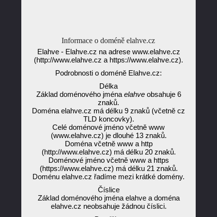
Informace o doméně elahve.cz
Elahve - Elahve.cz na adrese www.elahve.cz
(http://www.elahve.cz a https://www.elahve.cz).
Podrobnosti o doméně Elahve.cz:
Délka
Základ doménového jména
elahve
obsahuje 6
znaků.
Doména elahve.cz má délku 9 znaků (včetně cz
TLD koncovky).
Celé doménové jméno včetně www
(www.elahve.cz) je dlouhé 13 znaků.
Doména včetně www a http
(http://www.elahve.cz) má délku 20 znaků.
Doménové jméno včetně www a https
(https://www.elahve.cz) má délku 21 znaků.
Doménu elahve.cz řadíme mezi krátké domény.
Číslice
Základ doménového jména elahve a doména
elahve.cz neobsahuje žádnou číslici.