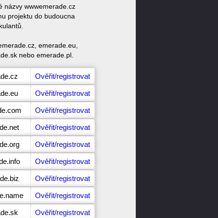
ové názvy wwwemerade.cz
u projektu do budoucna
kulantů.
 emerade.cz, emerade.eu,
de.sk nebo emerade.pl.
ade.cz
Ověřit/registrovat
ade.eu
Ověřit/registrovat
de.com
Ověřit/registrovat
de.net
Ověřit/registrovat
de.org
Ověřit/registrovat
e.info
Ověřit/registrovat
de.biz
Ověřit/registrovat
de.name
Ověřit/registrovat
ade.sk
Ověřit/registrovat