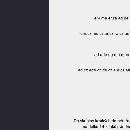
em me er ra ad de
em.cz me.cz er.cz ra.cz a
ad ade de em eme 
ad.cz ade.cz de.cz em.cz e
Do skupiny krátkých domén ř
má délku 14 znaků). Jedná 