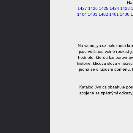
Na
1427
1426
1425
1424
1423
1404
1403
1402
1401
1400
1
Na webu jyn.cz naleznete kr
jsou většinou volné (pokud j
hodnotu, kterou lze porovnáv
historie, klíčová slova v náz
jedná se o luxusní doménu. 
Katalog Jyn.cz obsahuje pou
spojená se zpětnými odkazy,