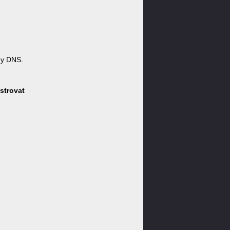
ny DNS.
strovat