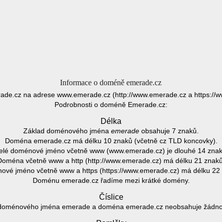
Informace o doméně emerade.cz
de.cz na adrese www.emerade.cz (http://www.emerade.cz a https://
Podrobnosti o doméně Emerade.cz:
Délka
Základ doménového jména
emerade
obsahuje 7 znaků.
Doména emerade.cz má délku 10 znaků (včetně cz TLD koncovky).
elé doménové jméno včetně www (www.emerade.cz) je dlouhé 14 znak
Doména včetně www a http (http://www.emerade.cz) má délku 21 znaků
vé jméno včetně www a https (https://www.emerade.cz) má délku 22
Doménu emerade.cz řadíme mezi krátké domény.
Číslice
doménového jména emerade a doména emerade.cz neobsahuje žádnou 