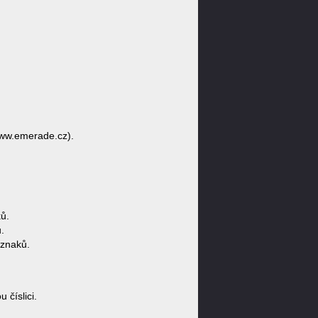
www.emerade.cz).
ů.
.
 znaků.
číslici.