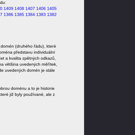
du:
0
1409
1408
1407
1406
1405
7
1386
1385
1384
1383
1382
 domén (druhého řádu), které
doména představu individuální
et a kvalita zpětných odkazů,
ěna většina uvedených měřítek,
zde uvedených domén je stále
brou doménu a to je historie
ré již byly používané, ale z