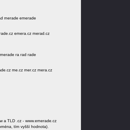
rad merade emerade
 rade.cz emera.cz merad.cz
merade ra rad rade
ade.cz me.cz mer.cz mera.cz
w a TLD .cz - www.emerade.cz
doména, tím vyšší hodnota).