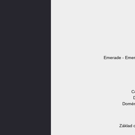
Emerade - Emera
C
Doméno
Základ 