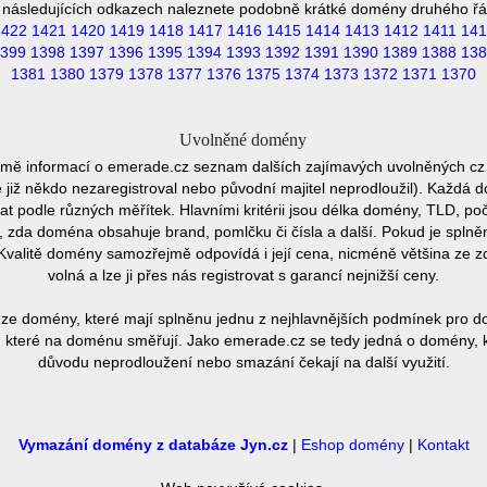
 následujících odkazech naleznete podobně krátké domény druhého řá
1422
1421
1420
1419
1418
1417
1416
1415
1414
1413
1412
1411
141
399
1398
1397
1396
1395
1394
1393
1392
1391
1390
1389
1388
138
1381
1380
1379
1378
1377
1376
1375
1374
1373
1372
1371
1370
Uvolněné domény
omě informací o emerade.cz seznam dalších zajímavých uvolněných cz
e již někdo nezaregistroval nebo původní majitel neprodloužil). Každá 
at podle různých měřítek. Hlavními kritérii jsou délka domény, TLD, poč
vu, zda doména obsahuje brand, pomlčku či čísla a další. Pokud je spln
Kvalitě domény samozřejmě odpovídá i její cena, nicméně většina ze 
volná a lze ji přes nás registrovat s garancí nejnižší ceny.
ze domény, které mají splněnu jednu z nejhlavnějších podmínek pro do
 které na doménu směřují. Jako emerade.cz se tedy jedná o domény, kte
důvodu neprodloužení nebo smazání čekají na další využití.
Vymazání domény z databáze Jyn.cz
|
Eshop domény
|
Kontakt