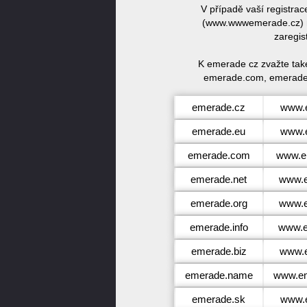
V případě vaší registr
(www.wwwemerade.cz) n
zaregis
K emerade cz zvažte tak
emerade.com, emerade.
emerade.cz
www.
emerade.eu
www.
emerade.com
www.e
emerade.net
www.e
emerade.org
www.e
emerade.info
www.e
emerade.biz
www.e
emerade.name
www.e
emerade.sk
www.