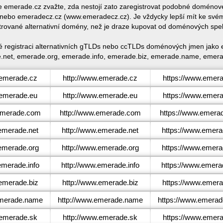
ace emerade.cz zvažte, zda nestojí zato zaregistrovat podobné domén
ebo emeradecz.cz (www.emeradecz.cz). Je vždycky lepší mít ke svém
trované alternativní domény, než je draze kupovat od doménových spe
é registraci alternativních gTLDs nebo ccTLDs doménových jmen jako
net, emerade.org, emerade.info, emerade.biz, emerade.name, emera
emerade.cz
http://www.emerade.cz
https://www.emer
emerade.eu
http://www.emerade.eu
https://www.emer
merade.com
http://www.emerade.com
https://www.emera
merade.net
http://www.emerade.net
https://www.emera
merade.org
http://www.emerade.org
https://www.emera
merade.info
http://www.emerade.info
https://www.emerad
merade.biz
http://www.emerade.biz
https://www.emera
merade.name
http://www.emerade.name
https://www.emera
emerade.sk
http://www.emerade.sk
https://www.emer