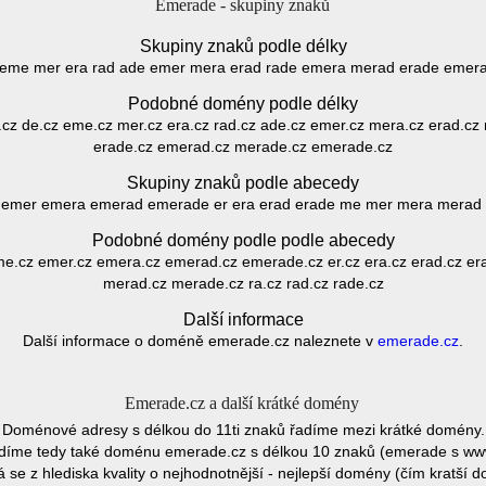
Emerade - skupiny znaků
Skupiny znaků podle délky
 eme mer era rad ade emer mera erad rade emera merad erade eme
Podobné domény podle délky
d.cz de.cz eme.cz mer.cz era.cz rad.cz ade.cz emer.cz mera.cz erad.cz
erade.cz emerad.cz merade.cz emerade.cz
Skupiny znaků podle abecedy
emer emera emerad emerade er era erad erade me mer mera merad 
Podobné domény podle podle abecedy
me.cz emer.cz emera.cz emerad.cz emerade.cz er.cz era.cz erad.cz er
merad.cz merade.cz ra.cz rad.cz rade.cz
Další informace
Další informace o doméně emerade.cz naleznete v
emerade.cz
.
Emerade.cz a další krátké domény
Doménové adresy s délkou do 11ti znaků řadíme mezi krátké domény.
adíme tedy také doménu emerade.cz s délkou 10 znaků (emerade s ww
se z hlediska kvality o nejhodnotnější - nejlepší domény (čím kratší 