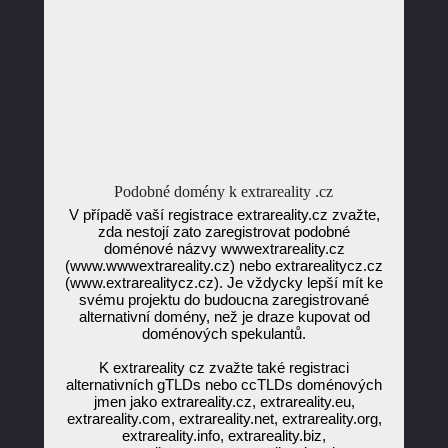
Podobné domény k extrareality .cz
V případě vaší registrace extrareality.cz zvažte,
zda nestojí zato zaregistrovat podobné
doménové názvy wwwextrareality.cz
(www.wwwextrareality.cz) nebo extrarealitycz.cz
(www.extrarealitycz.cz). Je vždycky lepší mít ke
svému projektu do budoucna zaregistrované
alternativní domény, než je draze kupovat od
doménových spekulantů.
K extrareality cz zvažte také registraci
alternativních gTLDs nebo ccTLDs doménových
jmen jako extrareality.cz, extrareality.eu,
extrareality.com, extrareality.net, extrareality.org,
extrareality.info, extrareality.biz,