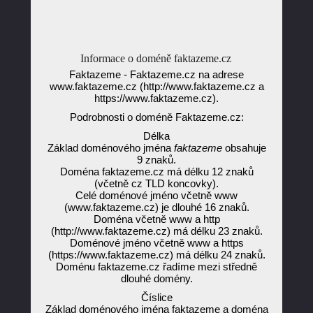
Informace o doméně faktazeme.cz
Faktazeme - Faktazeme.cz na adrese
www.faktazeme.cz (http://www.faktazeme.cz a
https://www.faktazeme.cz).
Podrobnosti o doméně Faktazeme.cz:
Délka
Základ doménového jména
faktazeme
obsahuje
9 znaků.
Doména faktazeme.cz má délku 12 znaků
(včetně cz TLD koncovky).
Celé doménové jméno včetně www
(www.faktazeme.cz) je dlouhé 16 znaků.
Doména včetně www a http
(http://www.faktazeme.cz) má délku 23 znaků.
Doménové jméno včetně www a https
(https://www.faktazeme.cz) má délku 24 znaků.
Doménu faktazeme.cz řadíme mezi středně
dlouhé domény.
Číslice
Základ doménového jména faktazeme a doména