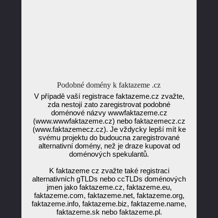
Podobné domény k faktazeme .cz
V případě vaší registrace faktazeme.cz zvažte,
zda nestojí zato zaregistrovat podobné
doménové názvy wwwfaktazeme.cz
(www.wwwfaktazeme.cz) nebo faktazemecz.cz
(www.faktazemecz.cz). Je vždycky lepší mít ke
svému projektu do budoucna zaregistrované
alternativní domény, než je draze kupovat od
doménových spekulantů.
K faktazeme cz zvažte také registraci
alternativních gTLDs nebo ccTLDs doménových
jmen jako faktazeme.cz, faktazeme.eu,
faktazeme.com, faktazeme.net, faktazeme.org,
faktazeme.info, faktazeme.biz, faktazeme.name,
faktazeme.sk nebo faktazeme.pl.