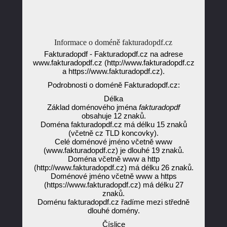
Informace o doméně fakturadopdf.cz
Fakturadopdf - Fakturadopdf.cz na adrese
www.fakturadopdf.cz (http://www.fakturadopdf.cz
a https://www.fakturadopdf.cz).
Podrobnosti o doméně Fakturadopdf.cz:
Délka
Základ doménového jména
fakturadopdf
obsahuje 12 znaků.
Doména fakturadopdf.cz má délku 15 znaků
(včetně cz TLD koncovky).
Celé doménové jméno včetně www
(www.fakturadopdf.cz) je dlouhé 19 znaků.
Doména včetně www a http
(http://www.fakturadopdf.cz) má délku 26 znaků.
Doménové jméno včetně www a https
(https://www.fakturadopdf.cz) má délku 27
znaků.
Doménu fakturadopdf.cz řadíme mezi středně
dlouhé domény.
Číslice