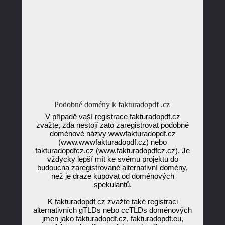
Podobné domény k fakturadopdf .cz
V případě vaší registrace fakturadopdf.cz
zvažte, zda nestojí zato zaregistrovat podobné
doménové názvy wwwfakturadopdf.cz
(www.wwwfakturadopdf.cz) nebo
fakturadopdfcz.cz (www.fakturadopdfcz.cz). Je
vždycky lepší mít ke svému projektu do
budoucna zaregistrované alternativní domény,
než je draze kupovat od doménových
spekulantů.
K fakturadopdf cz zvažte také registraci
alternativních gTLDs nebo ccTLDs doménových
jmen jako fakturadopdf.cz, fakturadopdf.eu,