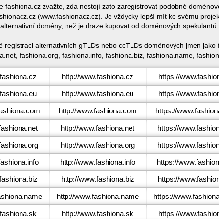
ce fashiona.cz zvažte, zda nestojí zato zaregistrovat podobné domén
hionacz.cz (www.fashionacz.cz). Je vždycky lepší mít ke svému proje
alternativní domény, než je draze kupovat od doménových spekulantů.
ké registraci alternativních gTLDs nebo ccTLDs doménových jmen jako f
.net, fashiona.org, fashiona.info, fashiona.biz, fashiona.name, fashio
fashiona.cz
http://www.fashiona.cz
https://www.fashio
fashiona.eu
http://www.fashiona.eu
https://www.fashio
ashiona.com
http://www.fashiona.com
https://www.fashio
ashiona.net
http://www.fashiona.net
https://www.fashion
ashiona.org
http://www.fashiona.org
https://www.fashio
ashiona.info
http://www.fashiona.info
https://www.fashion
ashiona.biz
http://www.fashiona.biz
https://www.fashion
ashiona.name
http://www.fashiona.name
https://www.fashion
fashiona.sk
http://www.fashiona.sk
https://www.fashio