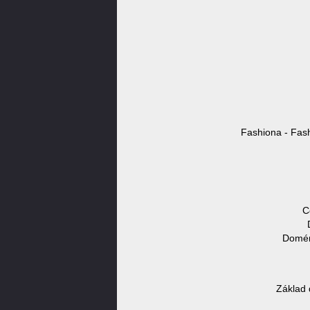
Fashiona - Fash
C
Domén
Základ 