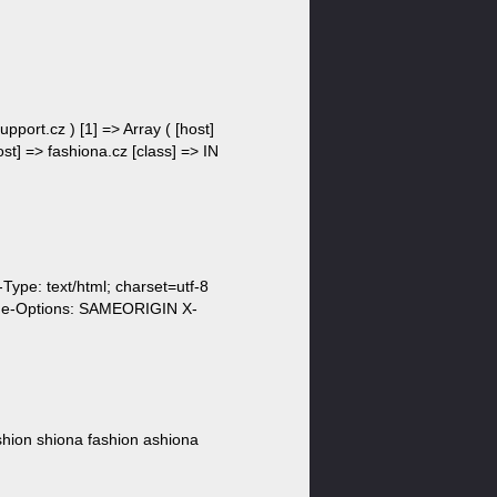
upport.cz ) [1] => Array ( [host]
ost] => fashiona.cz [class] => IN
ype: text/html; charset=utf-8
ame-Options: SAMEORIGIN X-
ashion shiona fashion ashiona