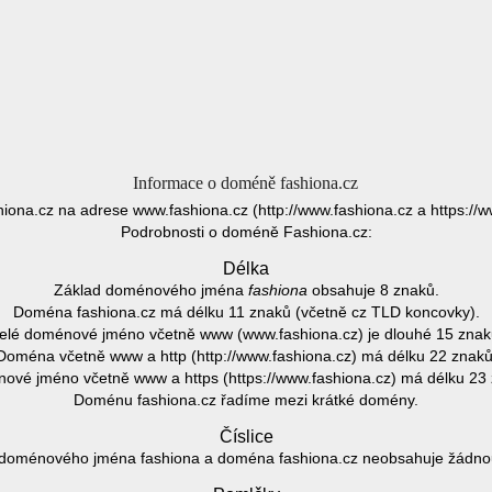
Informace o doméně fashiona.cz
iona.cz na adrese www.fashiona.cz (http://www.fashiona.cz a https://w
Podrobnosti o doméně Fashiona.cz:
Délka
Základ doménového jména
fashiona
obsahuje 8 znaků.
Doména fashiona.cz má délku 11 znaků (včetně cz TLD koncovky).
elé doménové jméno včetně www (www.fashiona.cz) je dlouhé 15 znak
Doména včetně www a http (http://www.fashiona.cz) má délku 22 znaků
ové jméno včetně www a https (https://www.fashiona.cz) má délku 23 
Doménu fashiona.cz řadíme mezi krátké domény.
Číslice
doménového jména fashiona a doména fashiona.cz neobsahuje žádnou 