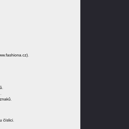
ww.fashiona.cz).
ů.
.
znaků.
číslici.