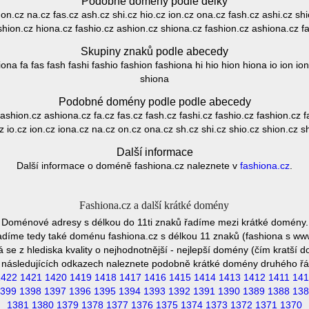
Podobné domény podle délky
z on.cz na.cz fas.cz ash.cz shi.cz hio.cz ion.cz ona.cz fash.cz ashi.cz shi
shion.cz hiona.cz fashio.cz ashion.cz shiona.cz fashion.cz ashiona.cz f
Skupiny znaků podle abecedy
ona fa fas fash fashi fashio fashion fashiona hi hio hion hiona io ion io
shiona
Podobné domény podle podle abecedy
ashion.cz ashiona.cz fa.cz fas.cz fash.cz fashi.cz fashio.cz fashion.cz f
z io.cz ion.cz iona.cz na.cz on.cz ona.cz sh.cz shi.cz shio.cz shion.cz s
Další informace
Další informace o doméně fashiona.cz naleznete v
fashiona.cz
.
Fashiona.cz a další krátké domény
Doménové adresy s délkou do 11ti znaků řadíme mezi krátké domény.
díme tedy také doménu fashiona.cz s délkou 11 znaků (fashiona s ww
se z hlediska kvality o nejhodnotnější - nejlepší domény (čím kratší 
 následujících odkazech naleznete podobně krátké domény druhého řá
1422
1421
1420
1419
1418
1417
1416
1415
1414
1413
1412
1411
141
399
1398
1397
1396
1395
1394
1393
1392
1391
1390
1389
1388
138
1381
1380
1379
1378
1377
1376
1375
1374
1373
1372
1371
1370