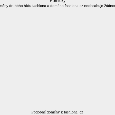
Pomlčky
mény druhého řádu fashiona a doména fashiona.cz neobsahuje žádno
Podobné domény k fashiona .cz