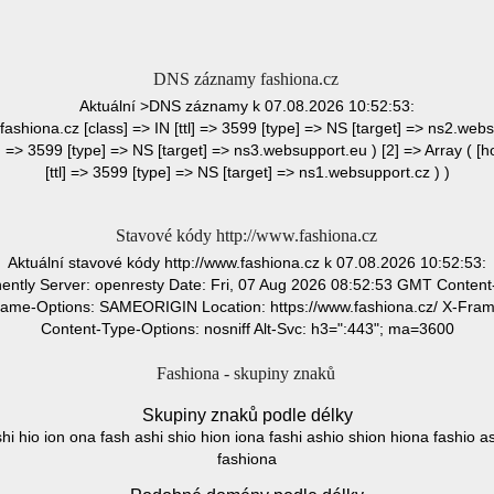
DNS záznamy fashiona.cz
Aktuální >DNS záznamy k 07.08.2026 10:52:53:
 fashiona.cz [class] => IN [ttl] => 3599 [type] => NS [target] => ns2.webs
l] => 3599 [type] => NS [target] => ns3.websupport.eu ) [2] => Array ( [h
[ttl] => 3599 [type] => NS [target] => ns1.websupport.cz ) )
Stavové kódy http://www.fashiona.cz
Aktuální stavové kódy http://www.fashiona.cz k 07.08.2026 10:52:53:
ly Server: openresty Date: Fri, 07 Aug 2026 08:52:53 GMT Content-T
Frame-Options: SAMEORIGIN Location: https://www.fashiona.cz/ X-Fr
Content-Type-Options: nosniff Alt-Svc: h3=":443"; ma=3600
Fashiona - skupiny znaků
Skupiny znaků podle délky
 shi hio ion ona fash ashi shio hion iona fashi ashio shion hiona fashio 
fashiona