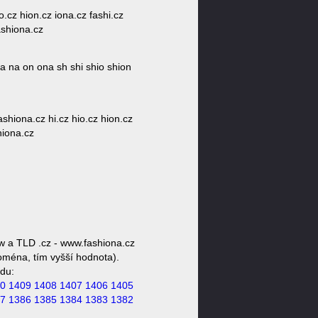
o.cz hion.cz iona.cz fashi.cz
ashiona.cz
na na on ona sh shi shio shion
ashiona.cz hi.cz hio.cz hion.cz
hiona.cz
w a TLD .cz - www.fashiona.cz
doména, tím vyšší hodnota).
du:
0
1409
1408
1407
1406
1405
7
1386
1385
1384
1383
1382