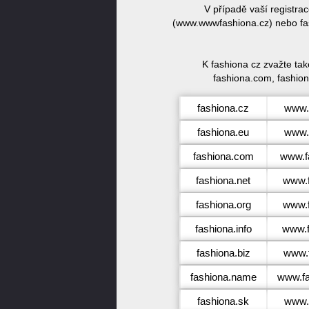
V případě vaší registra
(www.wwwfashiona.cz) nebo fas
K fashiona cz zvažte ta
fashiona.com, fashiona
fashiona.cz
www.
fashiona.eu
www.
fashiona.com
www.f
fashiona.net
www.f
fashiona.org
www.f
fashiona.info
www.f
fashiona.biz
www.f
fashiona.name
www.f
fashiona.sk
www.