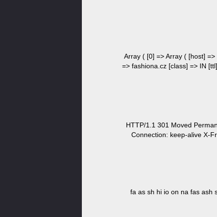
Array ( [0] => Array ( [host] =>
=> fashiona.cz [class] => IN [tt
HTTP/1.1 301 Moved Permanent
Connection: keep-alive X-
fa as sh hi io on na fas ash