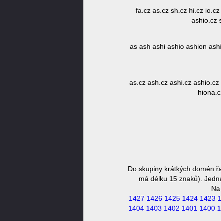
fa.cz as.cz sh.cz hi.cz io.c
ashio.cz 
as ash ashi ashio ashion ashi
as.cz ash.cz ashi.cz ashio.cz 
hiona.c
Do skupiny krátkých domén řa
má délku 15 znaků). Jedná 
Na
1427
1426
1425
1424
1423
1404
1403
1402
1401
1400
1