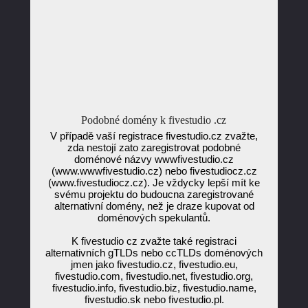
Podobné domény k fivestudio .cz
V případě vaší registrace fivestudio.cz zvažte,
zda nestojí zato zaregistrovat podobné
doménové názvy wwwfivestudio.cz
(www.wwwfivestudio.cz) nebo fivestudiocz.cz
(www.fivestudiocz.cz). Je vždycky lepší mít ke
svému projektu do budoucna zaregistrované
alternativní domény, než je draze kupovat od
doménových spekulantů.
K fivestudio cz zvažte také registraci
alternativních gTLDs nebo ccTLDs doménových
jmen jako fivestudio.cz, fivestudio.eu,
fivestudio.com, fivestudio.net, fivestudio.org,
fivestudio.info, fivestudio.biz, fivestudio.name,
fivestudio.sk nebo fivestudio.pl.