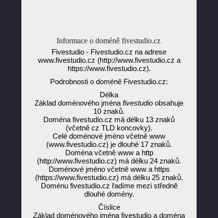
Informace o doméně fivestudio.cz
Fivestudio - Fivestudio.cz na adrese
www.fivestudio.cz (http://www.fivestudio.cz a
https://www.fivestudio.cz).
Podrobnosti o doméně Fivestudio.cz:
Délka
Základ doménového jména
fivestudio
obsahuje
10 znaků.
Doména fivestudio.cz má délku 13 znaků
(včetně cz TLD koncovky).
Celé doménové jméno včetně www
(www.fivestudio.cz) je dlouhé 17 znaků.
Doména včetně www a http
(http://www.fivestudio.cz) má délku 24 znaků.
Doménové jméno včetně www a https
(https://www.fivestudio.cz) má délku 25 znaků.
Doménu fivestudio.cz řadíme mezi středně
dlouhé domény.
Číslice
Základ doménového jména fivestudio a doména