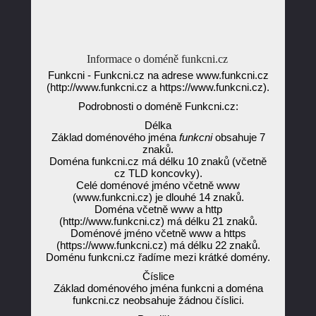
Informace o doméně funkcni.cz
Funkcni - Funkcni.cz na adrese www.funkcni.cz
(http://www.funkcni.cz a https://www.funkcni.cz).
Podrobnosti o doméně Funkcni.cz:
Délka
Základ doménového jména
funkcni
obsahuje 7
znaků.
Doména funkcni.cz má délku 10 znaků (včetně
cz TLD koncovky).
Celé doménové jméno včetně www
(www.funkcni.cz) je dlouhé 14 znaků.
Doména včetně www a http
(http://www.funkcni.cz) má délku 21 znaků.
Doménové jméno včetně www a https
(https://www.funkcni.cz) má délku 22 znaků.
Doménu funkcni.cz řadíme mezi krátké domény.
Číslice
Základ doménového jména funkcni a doména
funkcni.cz neobsahuje žádnou číslici.