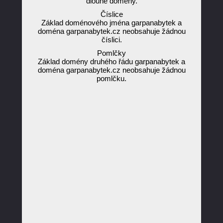
dlouhé domény.
Číslice
Základ doménového jména garpanabytek a
doména garpanabytek.cz neobsahuje žádnou
číslici.
Pomlčky
Základ domény druhého řádu garpanabytek a
doména garpanabytek.cz neobsahuje žádnou
pomlčku.