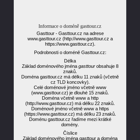
Informace o doméně gasttour.cz
Gasttour - Gasttour.cz na adrese
www.gasttour.cz (http://www.gasttour.cz a
https://www.gasttour.cz).
Podrobnosti o doméně Gasttour.cz:
Délka
Základ doménového jména
gasttour
obsahuje 8
znaků.
Doména gasttour.cz má délku 11 znaků (včetně
cz TLD koncovky).
Celé doménové jméno včetně www
(www.gasttour.cz) je dlouhé 15 znaků.
Doména včetně www a http
(http://www.gasttour.cz) má délku 22 znaků.
Doménové jméno včetně www a https
(https://www.gasttour.cz) má délku 23 znaků.
Doménu gasttour.cz řadíme mezi krátké
domény.
Číslice
Základ doménového jména gasttour a doména