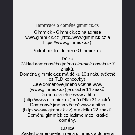
Informace o doméně gimmick.cz
Gimmick - Gimmick.cz na adrese
www.gimmick.cz (http://www.gimmick.cz a
https://www.gimmick.cz).
Podrobnosti o doméně Gimmick.cz:
Délka
Základ doménového jména
gimmick
obsahuje 7
znaků.
Doména gimmick.cz má délku 10 znaků (včetně
cz TLD koncovky).
Celé doménové jméno včetně www
(www.gimmick.cz) je dlouhé 14 znaků.
Doména včetně www a http
(http://www.gimmick.cz) má délku 21 znaků.
Doménové jméno včetně www a https
(https://www.gimmick.cz) má délku 22 znaků.
Doménu gimmick.cz řadíme mezi krátké
domény.
Číslice
Základ doménového jména gimmick a doména