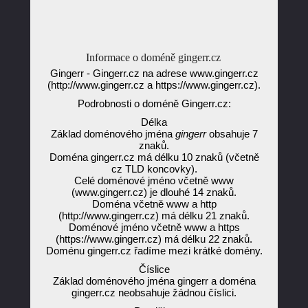
Informace o doméně gingerr.cz
Gingerr - Gingerr.cz na adrese www.gingerr.cz
(http://www.gingerr.cz a https://www.gingerr.cz).
Podrobnosti o doméně Gingerr.cz:
Délka
Základ doménového jména
gingerr
obsahuje 7
znaků.
Doména gingerr.cz má délku 10 znaků (včetně
cz TLD koncovky).
Celé doménové jméno včetně www
(www.gingerr.cz) je dlouhé 14 znaků.
Doména včetně www a http
(http://www.gingerr.cz) má délku 21 znaků.
Doménové jméno včetně www a https
(https://www.gingerr.cz) má délku 22 znaků.
Doménu gingerr.cz řadíme mezi krátké domény.
Číslice
Základ doménového jména gingerr a doména
gingerr.cz neobsahuje žádnou číslici.