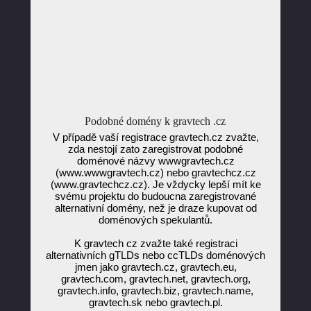
Podobné domény k gravtech .cz
V případě vaší registrace gravtech.cz zvažte,
zda nestojí zato zaregistrovat podobné
doménové názvy wwwgravtech.cz
(www.wwwgravtech.cz) nebo gravtechcz.cz
(www.gravtechcz.cz). Je vždycky lepší mít ke
svému projektu do budoucna zaregistrované
alternativní domény, než je draze kupovat od
doménových spekulantů.
K gravtech cz zvažte také registraci
alternativních gTLDs nebo ccTLDs doménových
jmen jako gravtech.cz, gravtech.eu,
gravtech.com, gravtech.net, gravtech.org,
gravtech.info, gravtech.biz, gravtech.name,
gravtech.sk nebo gravtech.pl.