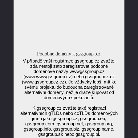
Podobné domény k gssgroup .cz
V případě vaší registrace gssgroup.cz zvažte,
zda nestojí zato zaregistrovat podobné
doménové názvy wwwgssgroup.cz
(www.wwwgssgroup.cz) nebo gssgroupcz.cz
(www.gssgroupcz.cz). Je vždycky lepší mít ke
svému projektu do budoucna zaregistrované
alternativní domény, než je draze kupovat od
doménových spekulantů.
K gssgroup cz zvažte také registraci
alternativních gTLDs nebo ccTLDs doménových
jmen jako gssgroup.cz, gssgroup.eu,
gssgroup.com, gssgroup.net, gssgroup.org,
gssgroup.info, gssgroup.biz, gssgroup.name,
gssgroup.sk nebo gssgroup.pl.