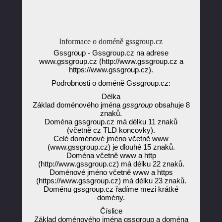
Informace o doméně gssgroup.cz
Gssgroup - Gssgroup.cz na adrese
www.gssgroup.cz (http://www.gssgroup.cz a
https://www.gssgroup.cz).
Podrobnosti o doméně Gssgroup.cz:
Délka
Základ doménového jména
gssgroup
obsahuje 8
znaků.
Doména gssgroup.cz má délku 11 znaků
(včetně cz TLD koncovky).
Celé doménové jméno včetně www
(www.gssgroup.cz) je dlouhé 15 znaků.
Doména včetně www a http
(http://www.gssgroup.cz) má délku 22 znaků.
Doménové jméno včetně www a https
(https://www.gssgroup.cz) má délku 23 znaků.
Doménu gssgroup.cz řadíme mezi krátké
domény.
Číslice
Základ doménového jména gssgroup a doména