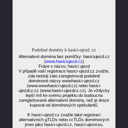
Podobné domény k hasici-ujezd .cz
Alternativní doména bez pomlčky: hasiciujezd.cz
(
www.hasiciujezd.cz
)
Fráze v názvu: hasici ujezd
V případě vaší registrace hasici-ujezd.cz zvažte,
zda nestojí zato zaregistrovat podobné
doménové názvy wwwhasici-ujezd.cz
(www.wwwhasici-ujezd.cz) nebo hasici-
ujezdcz.cz (www.hasici-ujezdcz.cz). Je vždycky
lepší mít ke svému projektu do budoucna
zaregistrované alternativní domény, než je draze
kupovat od doménových spekulantů.
K hasici-ujezd cz zvažte také registraci
alternativních gTLDs nebo ccTLDs doménových
jmen jako hasici-ujezd.cz, hasici-ujezd.eu,