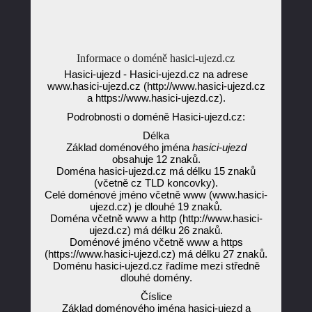
Informace o doméně hasici-ujezd.cz
Hasici-ujezd - Hasici-ujezd.cz na adrese
www.hasici-ujezd.cz (http://www.hasici-ujezd.cz
a https://www.hasici-ujezd.cz).
Podrobnosti o doméně Hasici-ujezd.cz:
Délka
Základ doménového jména
hasici-ujezd
obsahuje 12 znaků.
Doména hasici-ujezd.cz má délku 15 znaků
(včetně cz TLD koncovky).
Celé doménové jméno včetně www (www.hasici-
ujezd.cz) je dlouhé 19 znaků.
Doména včetně www a http (http://www.hasici-
ujezd.cz) má délku 26 znaků.
Doménové jméno včetně www a https
(https://www.hasici-ujezd.cz) má délku 27 znaků.
Doménu hasici-ujezd.cz řadíme mezi středně
dlouhé domény.
Číslice
Základ doménového jména hasici-ujezd a