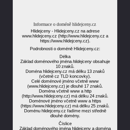
Informace o doméně hlidejceny.cz
Hlidejceny - Hlidejceny.cz na adrese
www.hlidejceny.cz (http://www.hlidejceny.cz a
https://www.hlidejceny.cz).
Podrobnosti o doméně Hlidejceny.cz:
Délka
Základ doménového jména
hlidejceny
obsahuje
10 znaků.
Doména hlidejceny.cz má délku 13 znaků
(včetně cz TLD koncovky).
Celé doménové jméno včetně www
(www.hlidejceny.cz) je dlouhé 17 znaků.
Doména včetně www a http
(http://www.hlidejceny.cz) má délku 24 znaků.
Doménové jméno včetně www a https
(https://www.hlidejceny.cz) má délku 25 znaků.
Doménu hlidejceny.cz řadíme mezi středně
dlouhé domény.
Číslice
Základ doménového jména hlidejceny a doména