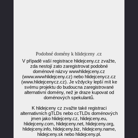
Podobné domény k hlidejceny .cz
V případě vaší registrace hlidejceny.cz zvažte,
zda nestojí zato zaregistrovat podobné
doménové názvy wwwhlidejceny.cz
(www.wwwhlidejceny.cz) nebo hlidejcenycz.cz
(www.hlidejcenycz.cz). Je vždycky lepší mít ke
svému projektu do budoucna zaregistrované
alternativní domény, než je draze kupovat od
doménových spekulantů.
K hlidejceny cz zvažte také registraci
alternativních gTLDs nebo ccTLDs doménových
jmen jako hlidejceny.cz, hlidejceny.eu,
hlidejceny.com, hlidejceny.net, hlidejceny.org,
hlidejceny.info, hlidejceny.biz, hlidejceny.name,
hlidejceny.sk nebo hlidejceny.pl.