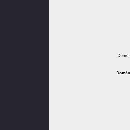
Doména
Doména