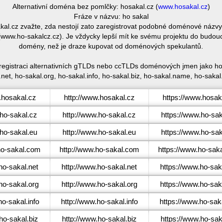
Alternativní doména bez pomlčky: hosakal.cz (
www.hosakal.cz
)
Fráze v názvu: ho sakal
sakal.cz zvažte, zda nestojí zato zaregistrovat podobné doménové ná
(www.ho-sakalcz.cz). Je vždycky lepší mít ke svému projektu do budouc
domény, než je draze kupovat od doménových spekulantů.
 registraci alternativních gTLDs nebo ccTLDs doménových jmen jako ho-
net, ho-sakal.org, ho-sakal.info, ho-sakal.biz, ho-sakal.name, ho-sakal
hosakal.cz
http://www.hosakal.cz
https://www.hosak
ho-sakal.cz
http://www.ho-sakal.cz
https://www.ho-sak
ho-sakal.eu
http://www.ho-sakal.eu
https://www.ho-sak
o-sakal.com
http://www.ho-sakal.com
https://www.ho-sak
o-sakal.net
http://www.ho-sakal.net
https://www.ho-sak
o-sakal.org
http://www.ho-sakal.org
https://www.ho-sak
o-sakal.info
http://www.ho-sakal.info
https://www.ho-saka
o-sakal.biz
http://www.ho-sakal.biz
https://www.ho-sak