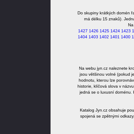
Do skupiny krátkých domén řa
má délku 15 znaků). Jedná 
Na
1427
1426
1425
1424
1423
1404
1403
1402
1401
1400
1
Na webu jyn.cz naleznete kr
jsou většinou volné (pokud j
hodnotu, kterou lze porovnáv
historie, klíčová slova v náz
jedná se o luxusní doménu. 
Katalog Jyn.cz obsahuje pou
spojená se zpětnými odkazy,