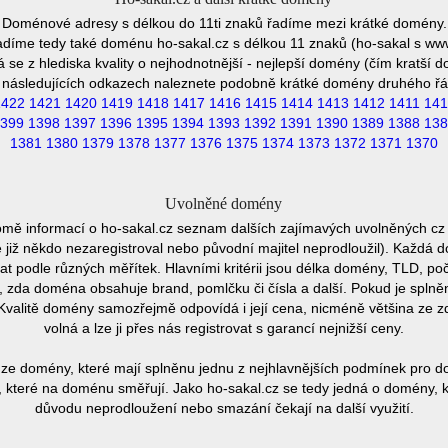
Doménové adresy s délkou do 11ti znaků řadíme mezi krátké domény.
díme tedy také doménu ho-sakal.cz s délkou 11 znaků (ho-sakal s ww
se z hlediska kvality o nejhodnotnější - nejlepší domény (čím kratší 
 následujících odkazech naleznete podobně krátké domény druhého řá
1422
1421
1420
1419
1418
1417
1416
1415
1414
1413
1412
1411
141
399
1398
1397
1396
1395
1394
1393
1392
1391
1390
1389
1388
138
1381
1380
1379
1378
1377
1376
1375
1374
1373
1372
1371
1370
Uvolněné domény
omě informací o ho-sakal.cz seznam dalších zajímavých uvolněných cz
e již někdo nezaregistroval nebo původní majitel neprodloužil). Každá 
at podle různých měřítek. Hlavními kritérii jsou délka domény, TLD, poč
vu, zda doména obsahuje brand, pomlčku či čísla a další. Pokud je spln
Kvalitě domény samozřejmě odpovídá i její cena, nicméně většina ze 
volná a lze ji přes nás registrovat s garancí nejnižší ceny.
ze domény, které mají splněnu jednu z nejhlavnějších podmínek pro do
 které na doménu směřují. Jako ho-sakal.cz se tedy jedná o domény, kte
důvodu neprodloužení nebo smazání čekají na další využití.