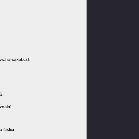
ww.ho-sakal.cz).
ů.
.
znaků.
číslici.