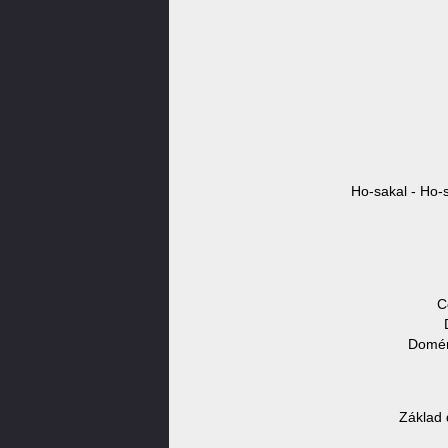
Ho-sakal - Ho-s
C
Domén
Základ 