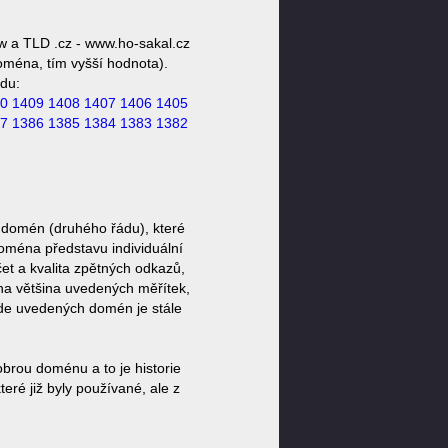
w a TLD .cz - www.ho-sakal.cz
doména, tím vyšší hodnota).
du:
0
1409
1408
1407
1406
1405
7
1386
1385
1384
1383
1382
 domén (druhého řádu), které
doména představu individuální
et a kvalita zpětných odkazů,
ěna většina uvedených měřítek,
zde uvedených domén je stále
brou doménu a to je historie
ré již byly používané, ale z