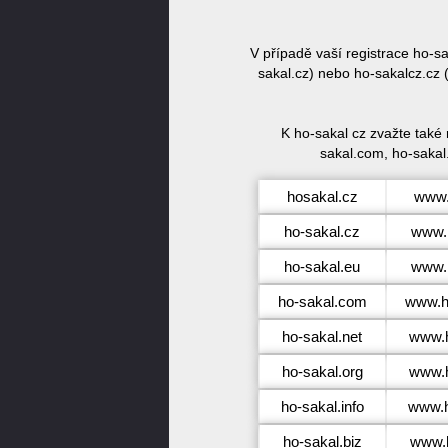
V případě vaší registrace ho-
sakal.cz) nebo ho-sakalcz.cz 
K ho-sakal cz zvažte také
sakal.com, ho-sakal.
hosakal.cz
www.
ho-sakal.cz
www.
ho-sakal.eu
www.
ho-sakal.com
www.h
ho-sakal.net
www.h
ho-sakal.org
www.h
ho-sakal.info
www.h
ho-sakal.biz
www.h