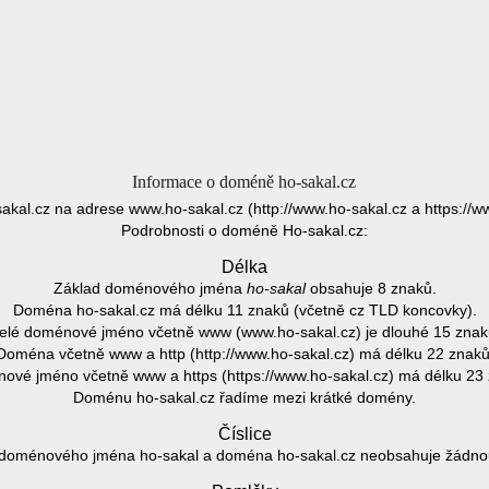
Informace o doméně ho-sakal.cz
akal.cz na adrese www.ho-sakal.cz (http://www.ho-sakal.cz a https://w
Podrobnosti o doméně Ho-sakal.cz:
Délka
Základ doménového jména
ho-sakal
obsahuje 8 znaků.
Doména ho-sakal.cz má délku 11 znaků (včetně cz TLD koncovky).
elé doménové jméno včetně www (www.ho-sakal.cz) je dlouhé 15 znak
Doména včetně www a http (http://www.ho-sakal.cz) má délku 22 znaků
ové jméno včetně www a https (https://www.ho-sakal.cz) má délku 23 
Doménu ho-sakal.cz řadíme mezi krátké domény.
Číslice
doménového jména ho-sakal a doména ho-sakal.cz neobsahuje žádnou 