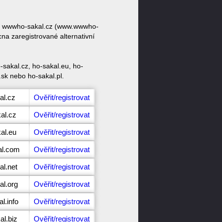
zvy wwwho-sakal.cz (www.wwwho-
na zaregistrované alternativní
sakal.cz, ho-sakal.eu, ho-
.sk nebo ho-sakal.pl.
al.cz
Ověřit/registrovat
al.cz
Ověřit/registrovat
al.eu
Ověřit/registrovat
al.com
Ověřit/registrovat
al.net
Ověřit/registrovat
al.org
Ověřit/registrovat
l.info
Ověřit/registrovat
al.biz
Ověřit/registrovat