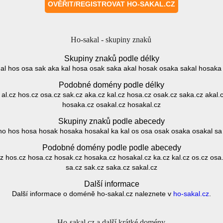
Ho-sakal - skupiny znaků
Skupiny znaků podle délky
 al hos osa sak aka kal hosa osak saka akal hosak osaka sakal hosaka
Podobné domény podle délky
 al.cz hos.cz osa.cz sak.cz aka.cz kal.cz hosa.cz osak.cz saka.cz akal
hosaka.cz osakal.cz hosakal.cz
Skupiny znaků podle abecedy
 ho hos hosa hosak hosaka hosakal ka kal os osa osak osaka osakal sa
Podobné domény podle podle abecedy
.cz hos.cz hosa.cz hosak.cz hosaka.cz hosakal.cz ka.cz kal.cz os.cz osa
sa.cz sak.cz saka.cz sakal.cz
Další informace
Další informace o doméně ho-sakal.cz naleznete v
ho-sakal.cz
.
Ho-sakal.cz a další krátké domény