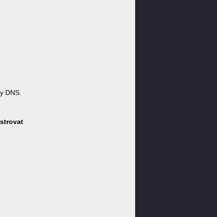
ny DNS.
strovat