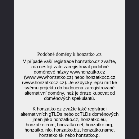
Podobné domény k honzatko .cz
V případě vaší registrace honzatko.cz zvažte,
zda nestojí zato zaregistrovat podobné
doménové názvy wwwhonzatko.cz
(www.wwwhonzatko.cz) nebo honzatkocz.cz
(www.honzatkocz.cz). Je vždycky lepší mít ke
svému projektu do budoucna zaregistrované
alternativní domény, než je draze kupovat od
doménových spekulantů.
K honzatko cz zvažte také registraci
alternativních gTLDs nebo ccTLDs doménových
jmen jako honzatko.cz, honzatko.eu,
honzatko.com, honzatko.net, honzatko.org,
honzatko.info, honzatko.biz, honzatko.name,
honzatko.sk nebo honzatko.pl.