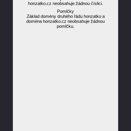
honzatko.cz neobsahuje žádnou číslici.
Pomlčky
Základ domény druhého řádu honzatko a
doména honzatko.cz neobsahuje žádnou
pomlčku.