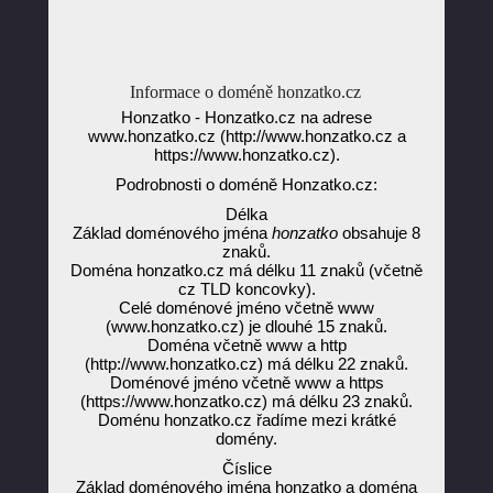
Informace o doméně honzatko.cz
Honzatko - Honzatko.cz na adrese
www.honzatko.cz (http://www.honzatko.cz a
https://www.honzatko.cz).
Podrobnosti o doméně Honzatko.cz:
Délka
Základ doménového jména
honzatko
obsahuje 8
znaků.
Doména honzatko.cz má délku 11 znaků (včetně
cz TLD koncovky).
Celé doménové jméno včetně www
(www.honzatko.cz) je dlouhé 15 znaků.
Doména včetně www a http
(http://www.honzatko.cz) má délku 22 znaků.
Doménové jméno včetně www a https
(https://www.honzatko.cz) má délku 23 znaků.
Doménu honzatko.cz řadíme mezi krátké
domény.
Číslice
Základ doménového jména honzatko a doména