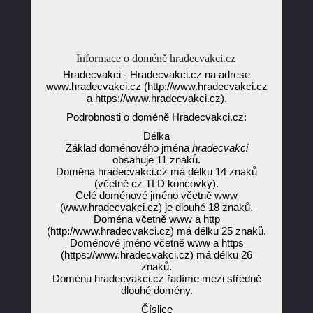
Informace o doméně hradecvakci.cz
Hradecvakci - Hradecvakci.cz na adrese
www.hradecvakci.cz (http://www.hradecvakci.cz
a https://www.hradecvakci.cz).
Podrobnosti o doméně Hradecvakci.cz:
Délka
Základ doménového jména
hradecvakci
obsahuje 11 znaků.
Doména hradecvakci.cz má délku 14 znaků
(včetně cz TLD koncovky).
Celé doménové jméno včetně www
(www.hradecvakci.cz) je dlouhé 18 znaků.
Doména včetně www a http
(http://www.hradecvakci.cz) má délku 25 znaků.
Doménové jméno včetně www a https
(https://www.hradecvakci.cz) má délku 26
znaků.
Doménu hradecvakci.cz řadíme mezi středně
dlouhé domény.
Číslice