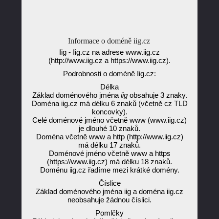
Informace o doméně iig.cz
Iig - Iig.cz na adrese www.iig.cz
(http://www.iig.cz a https://www.iig.cz).
Podrobnosti o doméně Iig.cz:
Délka
Základ doménového jména
iig
obsahuje 3 znaky.
Doména iig.cz má délku 6 znaků (včetně cz TLD
koncovky).
Celé doménové jméno včetně www (www.iig.cz)
je dlouhé 10 znaků.
Doména včetně www a http (http://www.iig.cz)
má délku 17 znaků.
Doménové jméno včetně www a https
(https://www.iig.cz) má délku 18 znaků.
Doménu iig.cz řadíme mezi krátké domény.
Číslice
Základ doménového jména iig a doména iig.cz
neobsahuje žádnou číslici.
Pomlčky