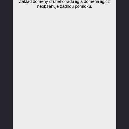
Základ domény druhého řádu iig a doména iig.cz
neobsahuje žádnou pomlčku.