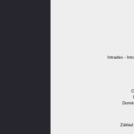
Intradex - Int
C
Domén
Základ