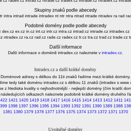
e.cz radex.cz intrad.cz ntrade.cz tradex.cz intrade.cz ntradex.cz intrad
Skupiny znaků podle abecedy
r intra intrad intrade intradex nt ntr ntra ntrad ntrade ntradex ra rad ra
Podobné domény podle podle abecedy
ex.cz ex.cz in.cz int.cz intr.cz intra.cz intrad.cz intrade.cz intradex.cz 
z ntradex.cz ra.cz rad.cz rade.cz radex.cz tr.cz tra.cz trad.cz trade.cz 
Další informace
Další informace o doméně intradex.cz naleznete v
intradex.cz
.
Intradex.cz a další krátké domény
Doménové adresy s délkou do 11ti znaků řadíme mezi krátké domény.
íme tedy také doménu intradex.cz s délkou 11 znaků (intradex s www 
e z hlediska kvality o nejhodnotnější - nejlepší domény (čím kratší do
 následujících odkazech naleznete podobně krátké domény druhého řá
1422
1421
1420
1419
1418
1417
1416
1415
1414
1413
1412
1411
141
399
1398
1397
1396
1395
1394
1393
1392
1391
1390
1389
1388
138
1381
1380
1379
1378
1377
1376
1375
1374
1373
1372
1371
1370
Uvolněné domény