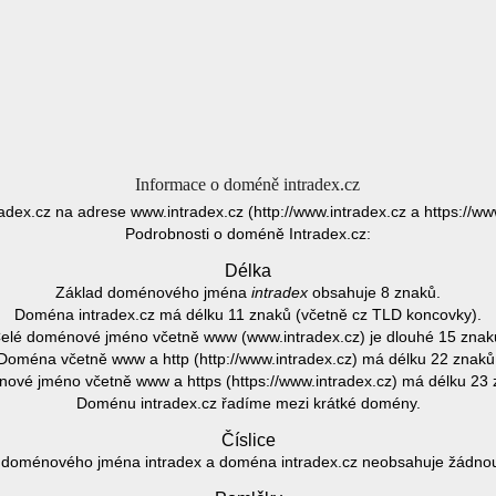
Informace o doméně intradex.cz
radex.cz na adrese www.intradex.cz (http://www.intradex.cz a https://ww
Podrobnosti o doméně Intradex.cz:
Délka
Základ doménového jména
intradex
obsahuje 8 znaků.
Doména intradex.cz má délku 11 znaků (včetně cz TLD koncovky).
elé doménové jméno včetně www (www.intradex.cz) je dlouhé 15 znak
Doména včetně www a http (http://www.intradex.cz) má délku 22 znaků
ové jméno včetně www a https (https://www.intradex.cz) má délku 23 
Doménu intradex.cz řadíme mezi krátké domény.
Číslice
 doménového jména intradex a doména intradex.cz neobsahuje žádnou č