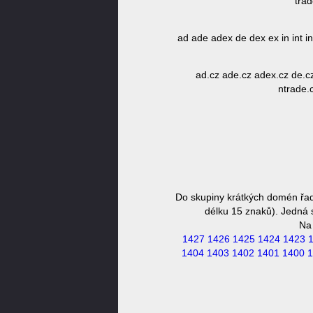
trad
ad ade adex de dex ex in int int
ad.cz ade.cz adex.cz de.cz d
ntrade.c
Do skupiny krátkých domén řad
délku 15 znaků). Jedná s
Na
1427
1426
1425
1424
1423
1404
1403
1402
1401
1400
1