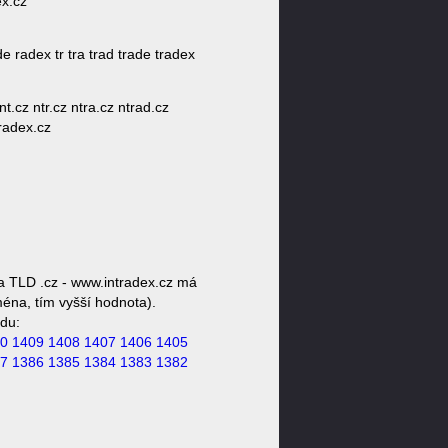
ex.cz
de radex tr tra trad trade tradex
nt.cz ntr.cz ntra.cz ntrad.cz
tradex.cz
a TLD .cz - www.intradex.cz má
ména, tím vyšší hodnota).
du:
0
1409
1408
1407
1406
1405
7
1386
1385
1384
1383
1382