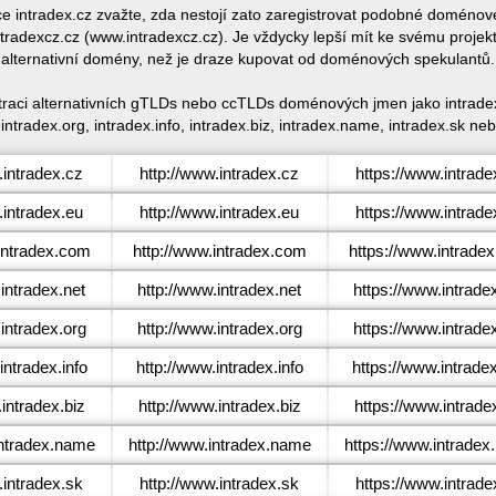
ace intradex.cz zvažte, zda nestojí zato zaregistrovat podobné doméno
radexcz.cz (www.intradexcz.cz). Je vždycky lepší mít ke svému proje
alternativní domény, než je draze kupovat od doménových spekulantů.
straci alternativních gTLDs nebo ccTLDs doménových jmen jako intradex
 intradex.org, intradex.info, intradex.biz, intradex.name, intradex.sk neb
intradex.cz
http://www.intradex.cz
https://www.intrade
intradex.eu
http://www.intradex.eu
https://www.intrade
ntradex.com
http://www.intradex.com
https://www.intrade
ntradex.net
http://www.intradex.net
https://www.intrade
ntradex.org
http://www.intradex.org
https://www.intrade
ntradex.info
http://www.intradex.info
https://www.intradex
intradex.biz
http://www.intradex.biz
https://www.intrade
ntradex.name
http://www.intradex.name
https://www.intrade
intradex.sk
http://www.intradex.sk
https://www.intrade