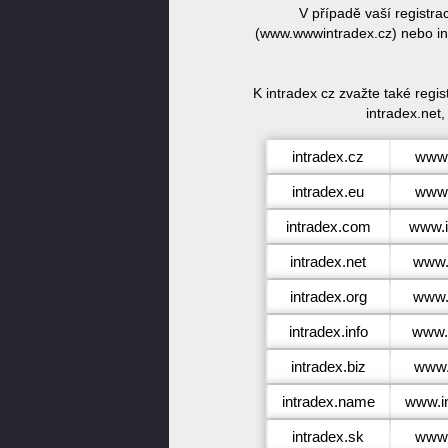
V případě vaší registr
(www.wwwintradex.cz) nebo int
K intradex cz zvažte také regi
intradex.net,
intradex.cz
www.
intradex.eu
www.
intradex.com
www.i
intradex.net
www.i
intradex.org
www.i
intradex.info
www.i
intradex.biz
www.
intradex.name
www.i
intradex.sk
www.