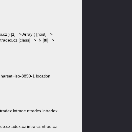
i.cz ) [1] => Array ( [host] =>
tradex.cz [class] => IN [ttl] =>
harset=iso-8859-1 location:
e tradex intrade ntradex intradex
rade.cz adex.cz intra.cz ntrad.cz