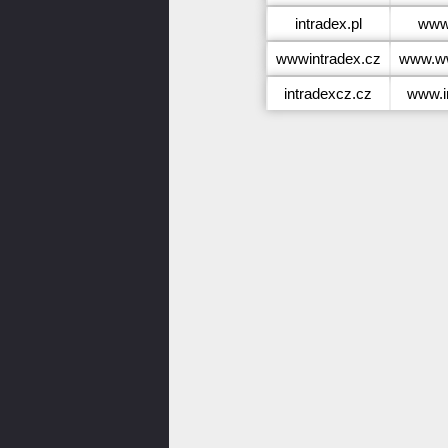
intradex.pl
www.
wwwintradex.cz
www.ww
intradexcz.cz
www.i