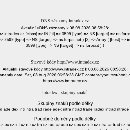
DNS záznamy intradex.cz
Aktuální >DNS záznamy k 08.08.2026 08:58:28:
=> intradex.cz [class] => IN [ttl] => 3599 [type] => NS [target] => ns.forps
 => 3599 [type] => NS [target] => ns.forpsi.net ) [2] => Array ( [host] => in
3599 [type] => NS [target] => ns.forpsi.it ) )
Stavové kódy http://www.intradex.cz
Aktuální stavové kódy http://www.intradex.cz k 08.08.2026 08:58:28:
ntly date: Sat, 08 Aug 2026 06:58:28 GMT content-type: text/html; c
https://www.imtradex.cz/
Intradex - skupiny znaků
Skupiny znaků podle délky
 rad ade dex intr ntra trad rade adex intra ntrad trade radex intrad ntrad
Podobné domény podle délky
.cz ex.cz int.cz ntr.cz tra.cz rad.cz ade.cz dex.cz intr.cz ntra.cz trad.cz 