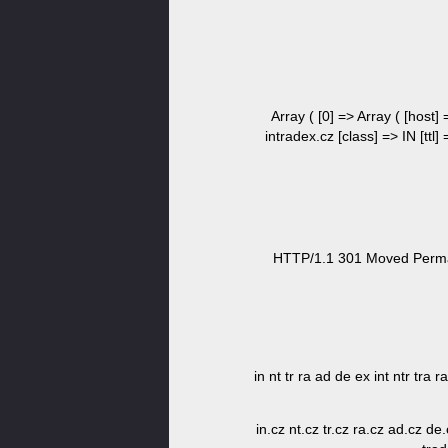
Array ( [0] => Array ( [host] 
intradex.cz [class] => IN [ttl]
HTTP/1.1 301 Moved Permane
in nt tr ra ad de ex int ntr tra
in.cz nt.cz tr.cz ra.cz ad.cz de