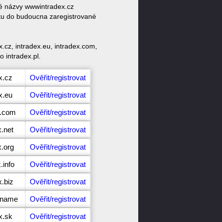
vé názvy wwwintradex.cz
ktu do budoucna zaregistrované
.cz, intradex.eu, intradex.com,
o intradex.pl.
x.cz
Ověřit/registrovat
x.eu
Ověřit/registrovat
x.com
Ověřit/registrovat
x.net
Ověřit/registrovat
x.org
Ověřit/registrovat
.info
Ověřit/registrovat
x.biz
Ověřit/registrovat
x.name
Ověřit/registrovat
x.sk
Ověřit/registrovat