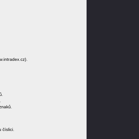
w.intradex.cz).
ů.
.
znaků.
íslici.