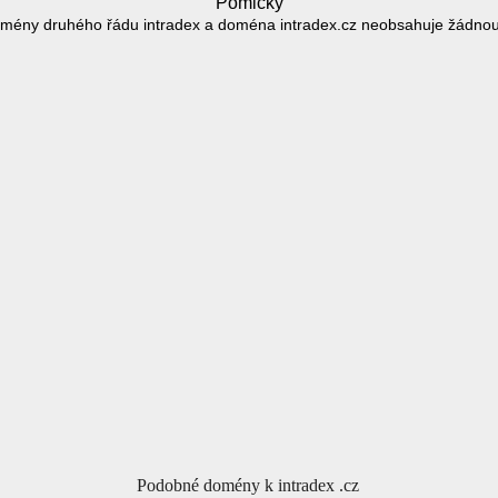
Pomlčky
mény druhého řádu intradex a doména intradex.cz neobsahuje žádno
Podobné domény k intradex .cz