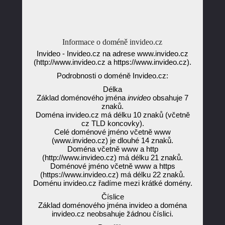
Informace o doméně invideo.cz
Invideo - Invideo.cz na adrese www.invideo.cz
(http://www.invideo.cz a https://www.invideo.cz).
Podrobnosti o doméně Invideo.cz:
Délka
Základ doménového jména
invideo
obsahuje 7
znaků.
Doména invideo.cz má délku 10 znaků (včetně
cz TLD koncovky).
Celé doménové jméno včetně www
(www.invideo.cz) je dlouhé 14 znaků.
Doména včetně www a http
(http://www.invideo.cz) má délku 21 znaků.
Doménové jméno včetně www a https
(https://www.invideo.cz) má délku 22 znaků.
Doménu invideo.cz řadíme mezi krátké domény.
Číslice
Základ doménového jména invideo a doména
invideo.cz neobsahuje žádnou číslici.