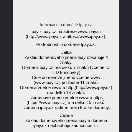
Informace o doméně ipay.cz
Ipay - Ipay.cz na adrese www.ipay.cz
(http://www.ipay.cz a https://www.ipay.cz).
Podrobnosti o doméně Ipay.cz:
Délka
Základ doménového jména
ipay
obsahuje 4
znaky.
Doména ipay.cz má délku 7 znaků (včetně cz
TLD koncovky).
Celé doménové jméno včetně www
(www.ipay.cz) je dlouhé 11 znaků.
Doména včetně www a http (http://www.ipay.cz)
má délku 18 znaků.
Doménové jméno včetně www a https
(https://www.ipay.cz) má délku 19 znaků.
Doménu ipay.cz řadíme mezi krátké domény.
Číslice
Základ doménového jména ipay a doména
ipay.cz neobsahuje žádnou číslici.