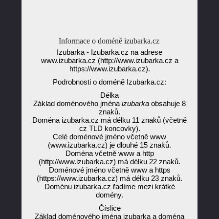
Informace o doméně izubarka.cz
Izubarka - Izubarka.cz na adrese
www.izubarka.cz (http://www.izubarka.cz a
https://www.izubarka.cz).
Podrobnosti o doméně Izubarka.cz:
Délka
Základ doménového jména
izubarka
obsahuje 8
znaků.
Doména izubarka.cz má délku 11 znaků (včetně
cz TLD koncovky).
Celé doménové jméno včetně www
(www.izubarka.cz) je dlouhé 15 znaků.
Doména včetně www a http
(http://www.izubarka.cz) má délku 22 znaků.
Doménové jméno včetně www a https
(https://www.izubarka.cz) má délku 23 znaků.
Doménu izubarka.cz řadíme mezi krátké
domény.
Číslice
Základ doménového jména izubarka a doména