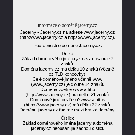
Informace o doméně jacerny.cz
Jacerny - Jacerny.cz na adrese www.jacerny.cz
(http://www.jacerny.cz a https://www.jacerny.cz).
Podrobnosti o doméně Jacerny.cz:
Délka
Základ doménového jména
jacerny
obsahuje 7
znaků.
Doména jacerny.cz má délku 10 znaků (včetně
cz TLD koncovky).
Celé doménové jméno včetně www
(www.jacerny.cz) je dlouhé 14 znaků.
Doména včetně www a http
(http://www.jacerny.cz) má délku 21 znaků.
Doménové jméno včetně www a https
(https://www.jacerny.cz) má délku 22 znaků.
Doménu jacerny.cz řadíme mezi krátké domény.
Číslice
Základ doménového jména jacerny a doména
jacerny.cz neobsahuje žádnou číslici.