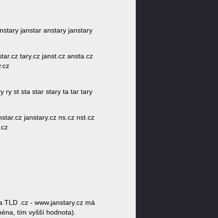
 nstary janstar anstary janstary
star.cz tary.cz janst.cz ansta.cz
y.cz
ry st sta star stary ta tar tary
nstar.cz janstary.cz ns.cz nst.cz
.cz
a TLD .cz - www.janstary.cz má
ména, tím vyšší hodnota).