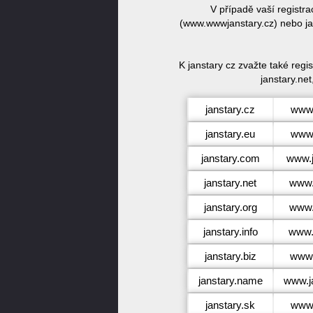
V případě vaší registr
(www.wwwjanstary.cz) nebo jan
K janstary cz zvažte také regi
janstary.net
janstary.cz
www.
janstary.eu
www.
janstary.com
www.j
janstary.net
www.
janstary.org
www.
janstary.info
www.j
janstary.biz
www.
janstary.name
www.j
janstary.sk
www.