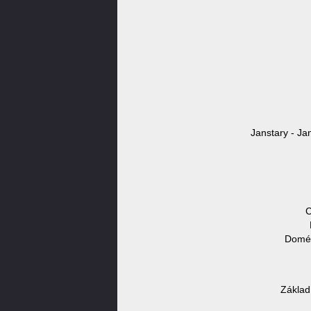
Janstary - Jan
C
Domén
Základ