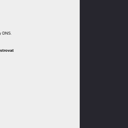
y DNS.
strovat