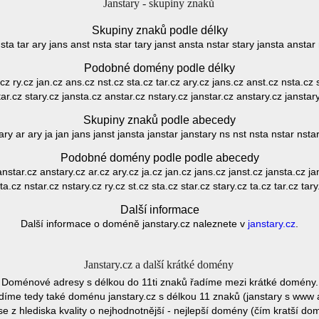
Janstary - skupiny znaků
Skupiny znaků podle délky
t sta tar ary jans anst nsta star tary janst ansta nstar stary jansta anstar
Podobné domény podle délky
.cz ry.cz jan.cz ans.cz nst.cz sta.cz tar.cz ary.cz jans.cz anst.cz nsta.cz 
ar.cz stary.cz jansta.cz anstar.cz nstary.cz janstar.cz anstary.cz janstar
Skupiny znaků podle abecedy
y ar ary ja jan jans janst jansta janstar janstary ns nst nsta nstar nstary 
Podobné domény podle podle abecedy
star.cz anstary.cz ar.cz ary.cz ja.cz jan.cz jans.cz janst.cz jansta.cz ja
ta.cz nstar.cz nstary.cz ry.cz st.cz sta.cz star.cz stary.cz ta.cz tar.cz tary
Další informace
Další informace o doméně janstary.cz naleznete v
janstary.cz
.
Janstary.cz a další krátké domény
Doménové adresy s délkou do 11ti znaků řadíme mezi krátké domény.
íme tedy také doménu janstary.cz s délkou 11 znaků (janstary s www 
e z hlediska kvality o nejhodnotnější - nejlepší domény (čím kratší do