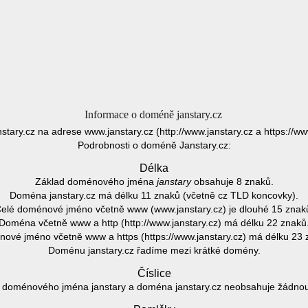
Informace o doméně janstary.cz
stary.cz na adrese www.janstary.cz (http://www.janstary.cz a https://ww
Podrobnosti o doméně Janstary.cz:
Délka
Základ doménového jména
janstary
obsahuje 8 znaků.
Doména janstary.cz má délku 11 znaků (včetně cz TLD koncovky).
elé doménové jméno včetně www (www.janstary.cz) je dlouhé 15 znak
Doména včetně www a http (http://www.janstary.cz) má délku 22 znaků
ové jméno včetně www a https (https://www.janstary.cz) má délku 23 
Doménu janstary.cz řadíme mezi krátké domény.
Číslice
 doménového jména janstary a doména janstary.cz neobsahuje žádnou č