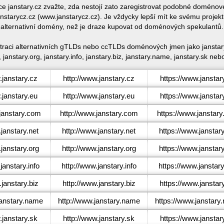
ace janstary.cz zvažte, zda nestojí zato zaregistrovat podobné doméno
starycz.cz (www.janstarycz.cz). Je vždycky lepší mít ke svému proje
alternativní domény, než je draze kupovat od doménových spekulantů.
straci alternativních gTLDs nebo ccTLDs doménových jmen jako janstary.
, janstary.org, janstary.info, janstary.biz, janstary.name, janstary.sk nebo
janstary.cz
http://www.janstary.cz
https://www.janstar
janstary.eu
http://www.janstary.eu
https://www.janstar
anstary.com
http://www.janstary.com
https://www.janstar
janstary.net
http://www.janstary.net
https://www.janstary
janstary.org
http://www.janstary.org
https://www.janstary
anstary.info
http://www.janstary.info
https://www.janstary
janstary.biz
http://www.janstary.biz
https://www.janstary
anstary.name
http://www.janstary.name
https://www.janstary
janstary.sk
http://www.janstary.sk
https://www.janstar