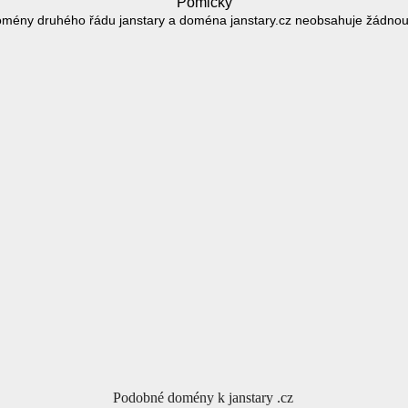
Pomlčky
omény druhého řádu janstary a doména janstary.cz neobsahuje žádnou
Podobné domény k janstary .cz