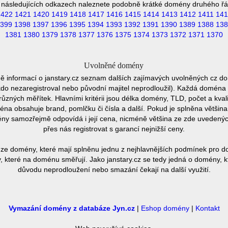
 následujících odkazech naleznete podobně krátké domény druhého řá
1422
1421
1420
1419
1418
1417
1416
1415
1414
1413
1412
1411
141
399
1398
1397
1396
1395
1394
1393
1392
1391
1390
1389
1388
138
1381
1380
1379
1378
1377
1376
1375
1374
1373
1372
1371
1370
Uvolněné domény
ě informací o janstary.cz seznam dalších zajímavých uvolněných cz do
ěkdo nezaregistroval nebo původní majitel neprodloužil). Každá doména 
různých měřítek. Hlavními kritérii jsou délka domény, TLD, počet a kvali
éna obsahuje brand, pomlčku či čísla a další. Pokud je splněna většin
ny samozřejmě odpovídá i její cena, nicméně většina ze zde uvedených 
přes nás registrovat s garancí nejnižší ceny.
ze domény, které mají splněnu jednu z nejhlavnějších podmínek pro do
 které na doménu směřují. Jako janstary.cz se tedy jedná o domény, kte
důvodu neprodloužení nebo smazání čekají na další využití.
Vymazání domény z databáze Jyn.cz
|
Eshop domény
|
Kontakt