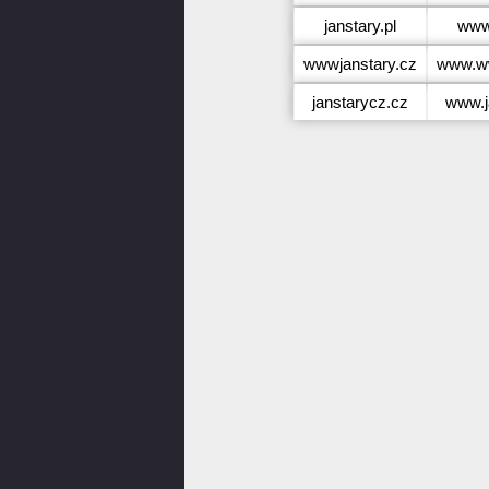
janstary.pl
www.
wwwjanstary.cz
www.ww
janstarycz.cz
www.j