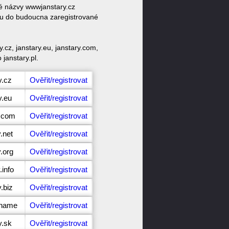
vé názvy wwwjanstary.cz
ktu do budoucna zaregistrované
cz, janstary.eu, janstary.com,
 janstary.pl.
y.cz
Ověřit/registrovat
y.eu
Ověřit/registrovat
y.com
Ověřit/registrovat
.net
Ověřit/registrovat
.org
Ověřit/registrovat
.info
Ověřit/registrovat
.biz
Ověřit/registrovat
.name
Ověřit/registrovat
y.sk
Ověřit/registrovat