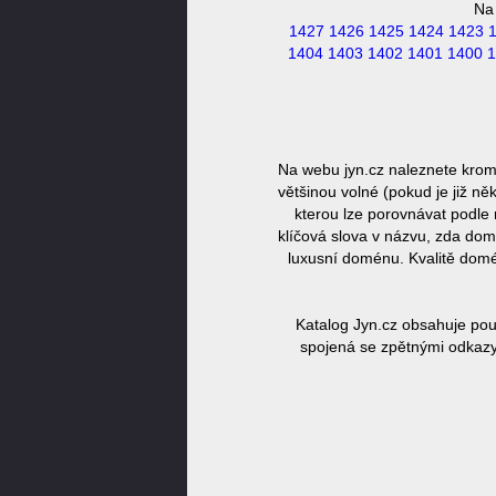
Na
1427
1426
1425
1424
1423
1404
1403
1402
1401
1400
1
Na webu jyn.cz naleznete krom
většinou volné (pokud je již n
kterou lze porovnávat podle 
klíčová slova v názvu, zda dom
luxusní doménu. Kvalitě domé
Katalog Jyn.cz obsahuje pou
spojená se zpětnými odkazy,