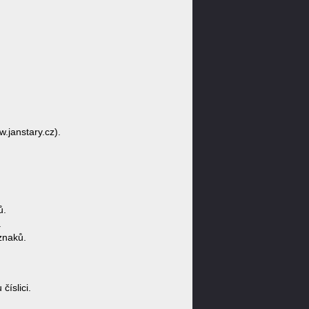
w.janstary.cz).
ů.
.
znaků.
íslici.