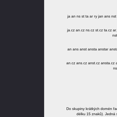
ja an ns st ta ar ry jan ans ns
ja.cz an.cz ns.cz st.cz ta.cz ar
nst
an ans anst ansta anstar anstar
an.cz ans.cz anst.cz ansta.cz an
ns
Do skupiny krátkých domén řad
délku 15 znaků). Jedná s