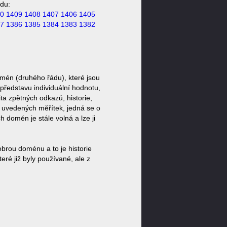
du:
0
1409
1408
1407
1406
1405
7
1386
1385
1384
1383
1382
mén (druhého řádu), které jsou
představu individuální hodnotu,
ta zpětných odkazů, historie,
a uvedených měřítek, jedná se o
domén je stále volná a lze ji
brou doménu a to je historie
ré již byly používané, ale z