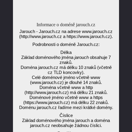
Informace o doméně jarouch.cz
Jarouch - Jarouch.cz na adrese www.jarouch.cz
(http://www.jarouch.cz a https://www.jarouch.cz).
Podrobnosti o doméně Jarouch.cz:
Délka
Základ doménového jména
jarouch
obsahuje 7
znaků.
Doména jarouch.cz má délku 10 znaků (včetně
cz TLD koncovky).
Celé doménové jméno včetně www
(www.jarouch.cz) je dlouhé 14 znaků.
Doména včetně www a http
(http://www.jarouch.cz) má délku 21 znaků.
Doménové jméno včetně www a https
(https://www.jarouch.cz) má délku 22 znaků.
Doménu jarouch.cz řadíme mezi krátké domény.
Číslice
Základ doménového jména jarouch a doména
jarouch.cz neobsahuje žádnou číslici.