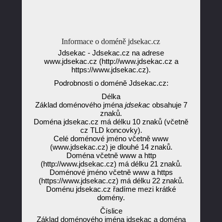
Informace o doméně jdsekac.cz
Jdsekac - Jdsekac.cz na adrese
www.jdsekac.cz (http://www.jdsekac.cz a
https://www.jdsekac.cz).
Podrobnosti o doméně Jdsekac.cz:
Délka
Základ doménového jména
jdsekac
obsahuje 7
znaků.
Doména jdsekac.cz má délku 10 znaků (včetně
cz TLD koncovky).
Celé doménové jméno včetně www
(www.jdsekac.cz) je dlouhé 14 znaků.
Doména včetně www a http
(http://www.jdsekac.cz) má délku 21 znaků.
Doménové jméno včetně www a https
(https://www.jdsekac.cz) má délku 22 znaků.
Doménu jdsekac.cz řadíme mezi krátké
domény.
Číslice
Základ doménového jména jdsekac a doména