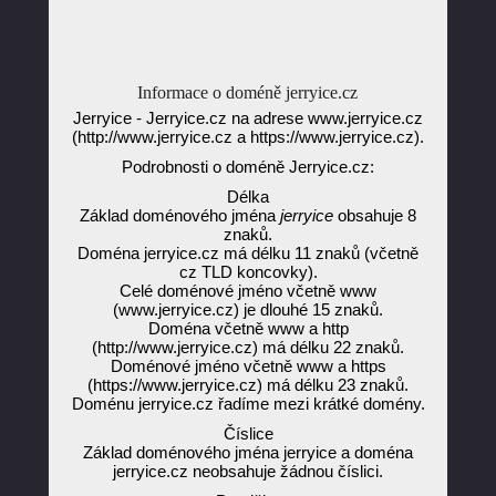
Informace o doméně jerryice.cz
Jerryice - Jerryice.cz na adrese www.jerryice.cz
(http://www.jerryice.cz a https://www.jerryice.cz).
Podrobnosti o doméně Jerryice.cz:
Délka
Základ doménového jména
jerryice
obsahuje 8
znaků.
Doména jerryice.cz má délku 11 znaků (včetně
cz TLD koncovky).
Celé doménové jméno včetně www
(www.jerryice.cz) je dlouhé 15 znaků.
Doména včetně www a http
(http://www.jerryice.cz) má délku 22 znaků.
Doménové jméno včetně www a https
(https://www.jerryice.cz) má délku 23 znaků.
Doménu jerryice.cz řadíme mezi krátké domény.
Číslice
Základ doménového jména jerryice a doména
jerryice.cz neobsahuje žádnou číslici.