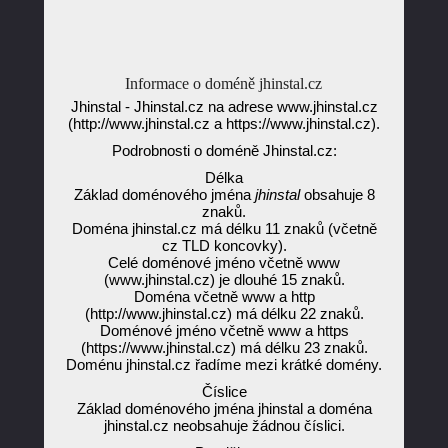
Informace o doméně jhinstal.cz
Jhinstal - Jhinstal.cz na adrese www.jhinstal.cz
(http://www.jhinstal.cz a https://www.jhinstal.cz).
Podrobnosti o doméně Jhinstal.cz:
Délka
Základ doménového jména
jhinstal
obsahuje 8
znaků.
Doména jhinstal.cz má délku 11 znaků (včetně
cz TLD koncovky).
Celé doménové jméno včetně www
(www.jhinstal.cz) je dlouhé 15 znaků.
Doména včetně www a http
(http://www.jhinstal.cz) má délku 22 znaků.
Doménové jméno včetně www a https
(https://www.jhinstal.cz) má délku 23 znaků.
Doménu jhinstal.cz řadíme mezi krátké domény.
Číslice
Základ doménového jména jhinstal a doména
jhinstal.cz neobsahuje žádnou číslici.