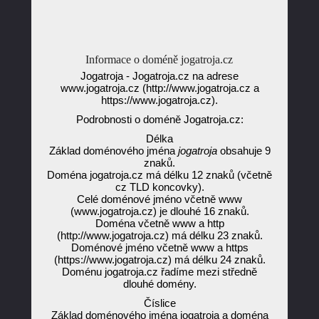
Informace o doméně jogatroja.cz
Jogatroja - Jogatroja.cz na adrese
www.jogatroja.cz (http://www.jogatroja.cz a
https://www.jogatroja.cz).
Podrobnosti o doméně Jogatroja.cz:
Délka
Základ doménového jména
jogatroja
obsahuje 9
znaků.
Doména jogatroja.cz má délku 12 znaků (včetně
cz TLD koncovky).
Celé doménové jméno včetně www
(www.jogatroja.cz) je dlouhé 16 znaků.
Doména včetně www a http
(http://www.jogatroja.cz) má délku 23 znaků.
Doménové jméno včetně www a https
(https://www.jogatroja.cz) má délku 24 znaků.
Doménu jogatroja.cz řadíme mezi středně
dlouhé domény.
Číslice
Základ doménového jména jogatroja a doména