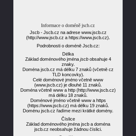
Informace o doméně jscb.cz
Jscb - Jscb.cz na adrese www.jscb.cz
(http://www.jscb.cz a https://www.jscb.cz).
Podrobnosti o doméně Jscb.cz:
Délka
Základ doménového jména
jscb
obsahuje 4
znaky.
Doména jscb.cz má délku 7 znaků (včetně cz
TLD koncovky).
Celé doménové jméno včetně www
(www.jscb.cz) je dlouhé 11 znaků.
Doména včetně www a http (http://www.jscb.cz)
má délku 18 znaků.
Doménové jméno včetně www a https
(https://www.jscb.cz) má délku 19 znaků.
Doménu jscb.cz řadíme mezi krátké domény.
Číslice
Základ doménového jména jscb a doména
jscb.cz neobsahuje žádnou číslici.