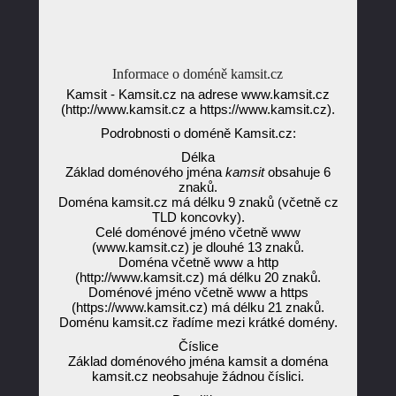
Informace o doméně kamsit.cz
Kamsit - Kamsit.cz na adrese www.kamsit.cz
(http://www.kamsit.cz a https://www.kamsit.cz).
Podrobnosti o doméně Kamsit.cz:
Délka
Základ doménového jména
kamsit
obsahuje 6
znaků.
Doména kamsit.cz má délku 9 znaků (včetně cz
TLD koncovky).
Celé doménové jméno včetně www
(www.kamsit.cz) je dlouhé 13 znaků.
Doména včetně www a http
(http://www.kamsit.cz) má délku 20 znaků.
Doménové jméno včetně www a https
(https://www.kamsit.cz) má délku 21 znaků.
Doménu kamsit.cz řadíme mezi krátké domény.
Číslice
Základ doménového jména kamsit a doména
kamsit.cz neobsahuje žádnou číslici.