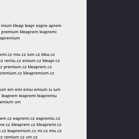
iu mium kleap leapr eapre aprem
u premium kleaprem leapremi
eapremium
 emi.cz miu.cz ium.cz klea.cz
cz remiu.cz emium.cz kleapr.cz
cz premium.cz kleaprem.cz
apremium.cz kleapremium.cz
ium em emi emiu emium iu ium
re leaprem leapremi leapremiu
 remium um
prem.cz eapremi.cz eapremiu.cz
pre.cz kleaprem.cz kleapremi.cz
u.cz leapremium.cz mi.cz miu.cz
.cz remium.cz um.cz