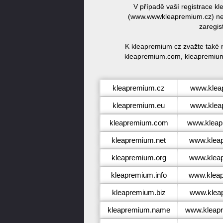
V případě vaší registrace 
(www.wwwkleapremium.cz) neb
zaregis
K kleapremium cz zvažte také 
kleapremium.com, kleapremium
kleapremium.cz
www.klea
kleapremium.eu
www.klea
kleapremium.com
www.klea
kleapremium.net
www.klea
kleapremium.org
www.klea
kleapremium.info
www.kleap
kleapremium.biz
www.klea
kleapremium.name
www.kleap