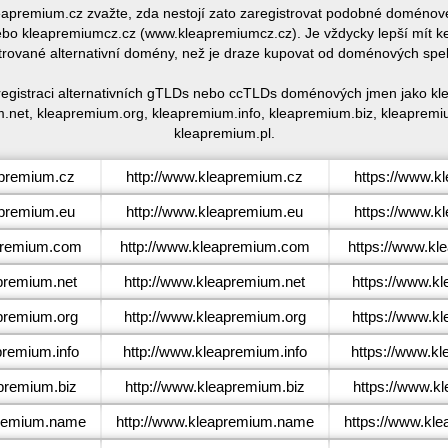
kleapremium.cz zvažte, zda nestojí zato zaregistrovat podobné domén
o kleapremiumcz.cz (www.kleapremiumcz.cz). Je vždycky lepší mít k
trované alternativní domény, než je draze kupovat od doménových spe
registraci alternativních gTLDs nebo ccTLDs doménových jmen jako k
.net, kleapremium.org, kleapremium.info, kleapremium.biz, kleaprem
kleapremium.pl.
premium.cz
http://www.kleapremium.cz
https://www.k
premium.eu
http://www.kleapremium.eu
https://www.k
premium.com
http://www.kleapremium.com
https://www.k
premium.net
http://www.kleapremium.net
https://www.k
premium.org
http://www.kleapremium.org
https://www.k
remium.info
http://www.kleapremium.info
https://www.kl
premium.biz
http://www.kleapremium.biz
https://www.k
remium.name
http://www.kleapremium.name
https://www.kl