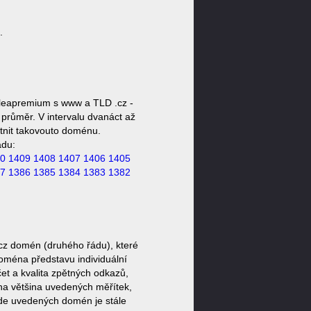
.
leapremium s www a TLD .cz -
průměr. V intervalu dvanáct až
stnit takovouto doménu.
ádu:
0
1409
1408
1407
1406
1405
7
1386
1385
1384
1383
1382
cz domén (druhého řádu), které
doména představu individuální
et a kvalita zpětných odkazů,
ěna většina uvedených měřítek,
zde uvedených domén je stále