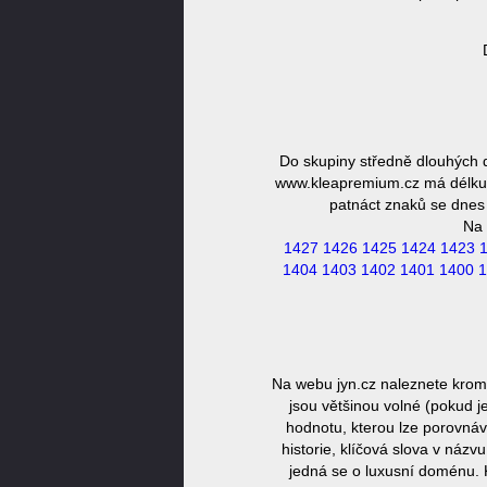
Do skupiny středně dlouhých
www.kleapremium.cz má délku 1
patnáct znaků se dnes 
Na 
1427
1426
1425
1424
1423
1404
1403
1402
1401
1400
1
Na webu jyn.cz naleznete krom
jsou většinou volné (pokud j
hodnotu, kterou lze porovnáv
historie, klíčová slova v náz
jedná se o luxusní doménu. 