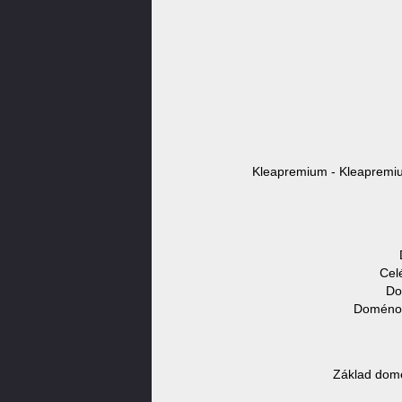
Kleapremium - Kleapremiu
Cel
Do
Doménov
Základ domé