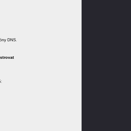
óny DNS.
strovat
: