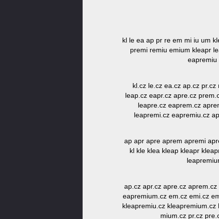
kl le ea ap pr re em mi iu um 
premi remiu emium kleapr l
eapremiu 
kl.cz le.cz ea.cz ap.cz pr.c
leap.cz eapr.cz apre.cz prem.
leapre.cz eaprem.cz apre
leapremi.cz eapremiu.cz a
ap apr apre aprem apremi ap
kl kle klea kleap kleapr kle
leapremiu
ap.cz apr.cz apre.cz aprem.cz
eapremium.cz em.cz emi.cz emiu
kleapremiu.cz kleapremium.cz l
mium.cz pr.cz pre.