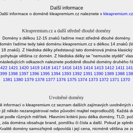
Další informace
Další informace o doméně kleapremium.cz naleznete v
kleapremium.cz
Kleapremium.cz a další středně dlouhé domény
Domény s délkou 12-15 znaků řadíme mezi středně dlouhé domény.
 domén řadíme tedy také doménu kleapremium.cz s délkou 14 znaků (k
8 znaků). Z hlediska délky představují tato doménová jména klasický 
pohybuje většina cz domén. Z hlediska délky se "nemusíte stydět" vla
následujících odkazech naleznete podobně dlouhé domény druhého ř
1422
1421
1420
1419
1418
1417
1416
1415
1414
1413
1412
1411
141
399
1398
1397
1396
1395
1394
1393
1392
1391
1390
1389
1388
138
1381
1380
1379
1378
1377
1376
1375
1374
1373
1372
1371
1370
Uvolněné domény
ě informací o kleapremium.cz seznam dalších zajímavých uvolněných 
e již někdo nezaregistroval nebo původní majitel neprodloužil). Každá 
at podle různých měřítek. Hlavními kritérii jsou délka domény, TLD, poč
vu, zda doména obsahuje brand, pomlčku či čísla a další. Pokud je spln
Kvalitě domény samozřejmě odpovídá i její cena, nicméně většina ze 