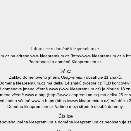
Informace o doméně kleapremium.cz
m.cz na adrese www.kleapremium.cz (http://www.kleapremium.cz a htt
Podrobnosti o doméně Kleapremium.cz:
Délka
Základ doménového jména
kleapremium
obsahuje 11 znaků.
Doména kleapremium.cz má délku 14 znaků (včetně cz TLD koncovky)
é doménové jméno včetně www (www.kleapremium.cz) je dlouhé 18 zn
ména včetně www a http (http://www.kleapremium.cz) má délku 25 zna
é jméno včetně www a https (https://www.kleapremium.cz) má délku 2
Doménu kleapremium.cz řadíme mezi středně dlouhé domény.
Číslice
nového jména kleapremium a doména kleapremium.cz neobsahuje žádn