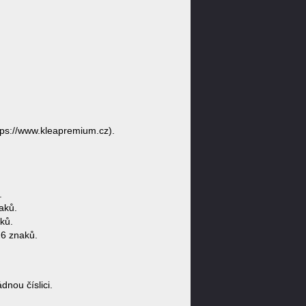
ps://www.kleapremium.cz).
.
aků.
ků.
6 znaků.
ou číslici.