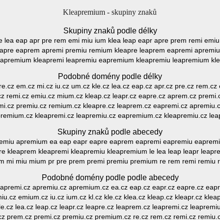
Kleapremium - skupiny znaků
Skupiny znaků podle délky
kle lea eap apr pre rem emi miu ium klea leap eapr apre prem remi em
eapre eaprem apremi premiu remium kleapre leaprem eapremi apremi
apremium kleapremi leapremiu eapremium kleapremiu leapremium kl
Podobné domény podle délky
z re.cz em.cz mi.cz iu.cz um.cz kle.cz lea.cz eap.cz apr.cz pre.cz rem.cz
cz remi.cz emiu.cz mium.cz kleap.cz leapr.cz eapre.cz aprem.cz premi.
mi.cz premiu.cz remium.cz kleapre.cz leaprem.cz eapremi.cz apremiu.
premium.cz kleapremi.cz leapremiu.cz eapremium.cz kleapremiu.cz le
Skupiny znaků podle abecedy
remiu apremium ea eap eapr eapre eaprem eapremi eapremiu eaprem
apre kleaprem kleapremi kleapremiu kleapremium le lea leap leapr leap
m mi miu mium pr pre prem premi premiu premium re rem remi remiu
Podobné domény podle podle abecedy
 apremi.cz apremiu.cz apremium.cz ea.cz eap.cz eapr.cz eapre.cz ea
.cz emium.cz iu.cz ium.cz kl.cz kle.cz klea.cz kleap.cz kleapr.cz klea
e.cz lea.cz leap.cz leapr.cz leapre.cz leaprem.cz leapremi.cz leapremi
cz prem.cz premi.cz premiu.cz premium.cz re.cz rem.cz remi.cz remiu