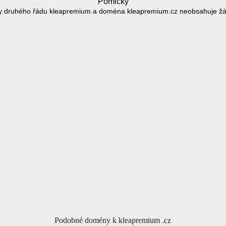
Pomlčky
 druhého řádu kleapremium a doména kleapremium.cz neobsahuje ž
Podobné domény k kleapremium .cz