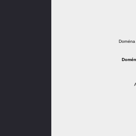
Doména 
Doména