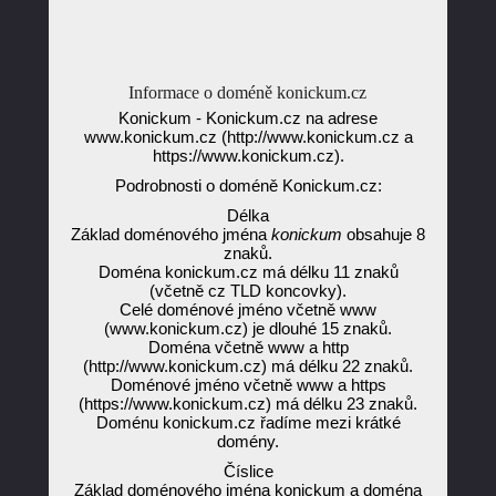
Informace o doméně konickum.cz
Konickum - Konickum.cz na adrese
www.konickum.cz (http://www.konickum.cz a
https://www.konickum.cz).
Podrobnosti o doméně Konickum.cz:
Délka
Základ doménového jména
konickum
obsahuje 8
znaků.
Doména konickum.cz má délku 11 znaků
(včetně cz TLD koncovky).
Celé doménové jméno včetně www
(www.konickum.cz) je dlouhé 15 znaků.
Doména včetně www a http
(http://www.konickum.cz) má délku 22 znaků.
Doménové jméno včetně www a https
(https://www.konickum.cz) má délku 23 znaků.
Doménu konickum.cz řadíme mezi krátké
domény.
Číslice
Základ doménového jména konickum a doména