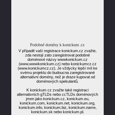
Podobné domény k konickum .cz
V případě vaší registrace konickum.cz zvažte,
zda nestojí zato zaregistrovat podobné
doménové názvy wwwkonickum.cz
(www.wwwkonickum.cz) nebo konickumcz.cz
(www.konickumcz.cz). Je vždycky lepší mít ke
svému projektu do budoucna zaregistrované
alternativní domény, než je draze kupovat od
doménových spekulantů.
K konickum cz zvažte také registraci
alternativních gTLDs nebo ccTLDs doménových
jmen jako konickum.cz, konickum.eu,
konickum.com, konickum.net, konickum.org,
konickum.info, konickum.biz, konickum.name,
konickum.sk nebo konickum.pl.