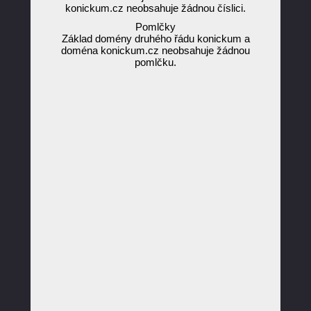
konickum.cz neobsahuje žádnou číslici.
Pomlčky
Základ domény druhého řádu konickum a
doména konickum.cz neobsahuje žádnou
pomlčku.