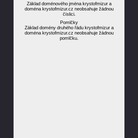
Základ doménového jména krystofmizur a
doména krystofmizur.cz neobsahuje žádnou
číslici.
Pomlčky
Základ domény druhého řádu krystofmizur a
doména krystofmizur.cz neobsahuje žádnou
pomlčku.