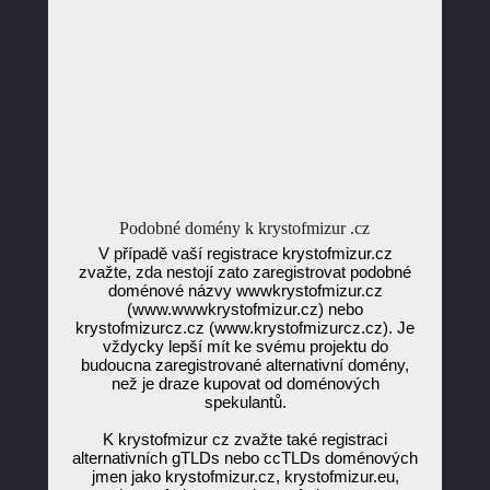
Podobné domény k krystofmizur .cz
V případě vaší registrace krystofmizur.cz
zvažte, zda nestojí zato zaregistrovat podobné
doménové názvy wwwkrystofmizur.cz
(www.wwwkrystofmizur.cz) nebo
krystofmizurcz.cz (www.krystofmizurcz.cz). Je
vždycky lepší mít ke svému projektu do
budoucna zaregistrované alternativní domény,
než je draze kupovat od doménových
spekulantů.
K krystofmizur cz zvažte také registraci
alternativních gTLDs nebo ccTLDs doménových
jmen jako krystofmizur.cz, krystofmizur.eu,