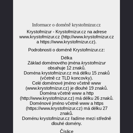
Informace o doméně krystofmizur.cz
Krystofmizur - Krystofmizur.cz na adrese
www.krystofmizur.cz (http://www.krystofmizur.cz
a https://www.krystofmizur.cz).
Podrobnosti o doméně Krystofmizur.cz:
Délka
Základ doménového jména
krystofmizur
obsahuje 12 znaků.
Doména krystofmizur.cz má délku 15 znaků
(včetně cz TLD koncovky).
Celé doménové jméno včetně www
(www.krystofmizur.cz) je dlouhé 19 znaků.
Doména včetně www a http
(http://www.krystofmizur.cz) má délku 26 znaků.
Doménové jméno včetně www a https
(https://www.krystofmizur.cz) má délku 27
znaků.
Doménu krystofmizur.cz řadíme mezi středně
dlouhé domény.
Číslice