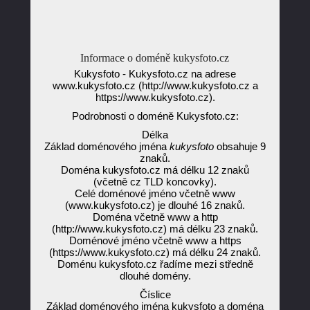
Informace o doméně kukysfoto.cz
Kukysfoto - Kukysfoto.cz na adrese
www.kukysfoto.cz (http://www.kukysfoto.cz a
https://www.kukysfoto.cz).
Podrobnosti o doméně Kukysfoto.cz:
Délka
Základ doménového jména
kukysfoto
obsahuje 9
znaků.
Doména kukysfoto.cz má délku 12 znaků
(včetně cz TLD koncovky).
Celé doménové jméno včetně www
(www.kukysfoto.cz) je dlouhé 16 znaků.
Doména včetně www a http
(http://www.kukysfoto.cz) má délku 23 znaků.
Doménové jméno včetně www a https
(https://www.kukysfoto.cz) má délku 24 znaků.
Doménu kukysfoto.cz řadíme mezi středně
dlouhé domény.
Číslice
Základ doménového jména kukysfoto a doména