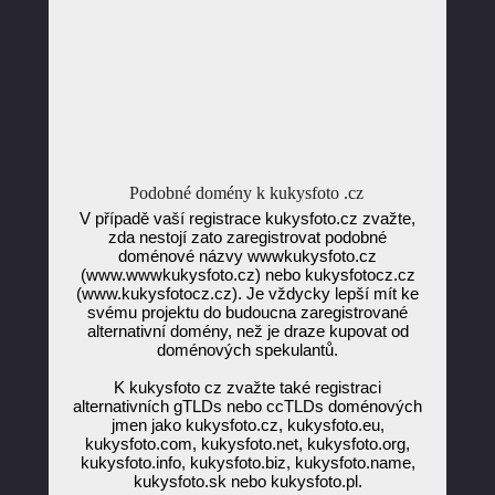
Podobné domény k kukysfoto .cz
V případě vaší registrace kukysfoto.cz zvažte,
zda nestojí zato zaregistrovat podobné
doménové názvy wwwkukysfoto.cz
(www.wwwkukysfoto.cz) nebo kukysfotocz.cz
(www.kukysfotocz.cz). Je vždycky lepší mít ke
svému projektu do budoucna zaregistrované
alternativní domény, než je draze kupovat od
doménových spekulantů.
K kukysfoto cz zvažte také registraci
alternativních gTLDs nebo ccTLDs doménových
jmen jako kukysfoto.cz, kukysfoto.eu,
kukysfoto.com, kukysfoto.net, kukysfoto.org,
kukysfoto.info, kukysfoto.biz, kukysfoto.name,
kukysfoto.sk nebo kukysfoto.pl.