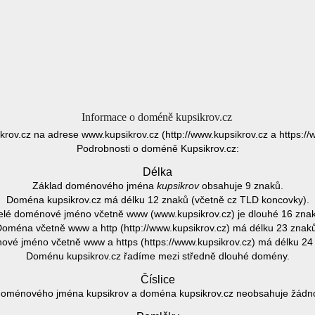
Informace o doméně kupsikrov.cz
krov.cz na adrese www.kupsikrov.cz (http://www.kupsikrov.cz a https://
Podrobnosti o doméně Kupsikrov.cz:
Délka
Základ doménového jména
kupsikrov
obsahuje 9 znaků.
Doména kupsikrov.cz má délku 12 znaků (včetně cz TLD koncovky).
elé doménové jméno včetně www (www.kupsikrov.cz) je dlouhé 16 znak
oména včetně www a http (http://www.kupsikrov.cz) má délku 23 znak
vé jméno včetně www a https (https://www.kupsikrov.cz) má délku 24
Doménu kupsikrov.cz řadíme mezi středně dlouhé domény.
Číslice
oménového jména kupsikrov a doména kupsikrov.cz neobsahuje žádnou