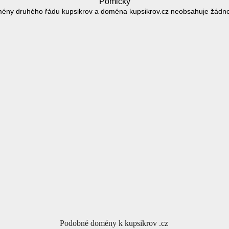
Pomlčky
ény druhého řádu kupsikrov a doména kupsikrov.cz neobsahuje žádn
Podobné domény k kupsikrov .cz