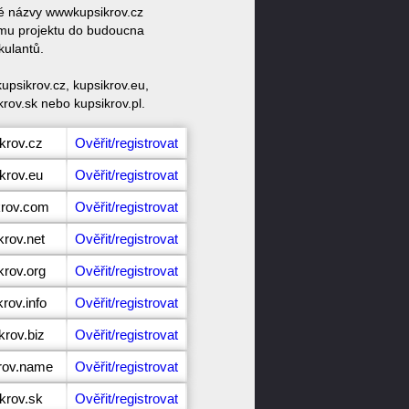
vé názvy wwwkupsikrov.cz
ému projektu do budoucna
kulantů.
upsikrov.cz, kupsikrov.eu,
krov.sk nebo kupsikrov.pl.
krov.cz
Ověřit/registrovat
krov.eu
Ověřit/registrovat
krov.com
Ověřit/registrovat
krov.net
Ověřit/registrovat
krov.org
Ověřit/registrovat
rov.info
Ověřit/registrovat
krov.biz
Ověřit/registrovat
krov.name
Ověřit/registrovat
krov.sk
Ověřit/registrovat