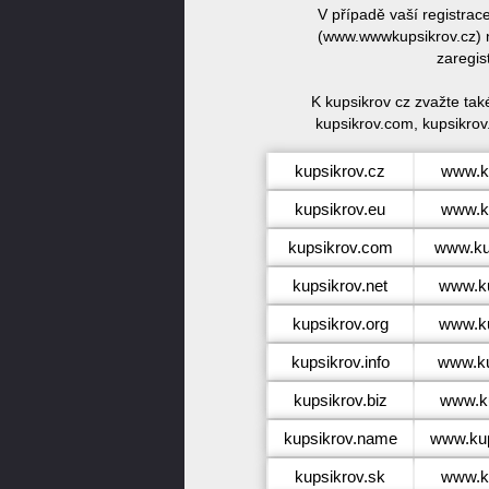
V případě vaší registra
(www.wwwkupsikrov.cz) n
zaregis
K kupsikrov cz zvažte tak
kupsikrov.com, kupsikrov.
kupsikrov.cz
www.k
kupsikrov.eu
www.k
kupsikrov.com
www.ku
kupsikrov.net
www.ku
kupsikrov.org
www.ku
kupsikrov.info
www.ku
kupsikrov.biz
www.ku
kupsikrov.name
www.kup
kupsikrov.sk
www.k