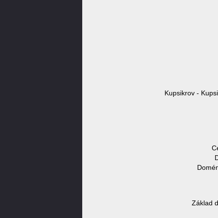
Kupsikrov - Kupsi
C
D
Doméno
Základ d