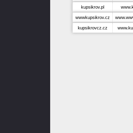
kupsikrov.pl
www.k
wwwkupsikrov.cz
www.www
kupsikrovcz.cz
www.ku