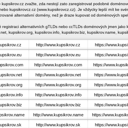
ce kupsikrov.cz zvažte, zda nestojí zato zaregistrovat podobné doméno
ebo kupsikrovcz.cz (www.kupsikrovcz.cz). Je vždycky lepší mít ke sv
trované alternativní domény, než je draze kupovat od doménových spe
é registraci alternativních gTLDs nebo ccTLDs doménových jmen jako k
net, kupsikrov.org, kupsikrov.info, kupsikrov.biz, kupsikrov.name, kupsi
upsikrov.cz
http://www.kupsikrov.cz
https://www.kupsi
upsikrov.eu
http://www.kupsikrov.eu
https://www.kupsi
psikrov.com
http://www.kupsikrov.com
https://www.kupsi
psikrov.net
http://www.kupsikrov.net
https://www.kupsi
psikrov.org
http://www.kupsikrov.org
https://www.kupsi
psikrov.info
http://www.kupsikrov.info
https://www.kupsik
psikrov.biz
http://www.kupsikrov.biz
https://www.kupsi
sikrov.name
http://www.kupsikrov.name
https://www.kupsi
upsikrov.sk
http://www.kupsikrov.sk
https://www.kupsi