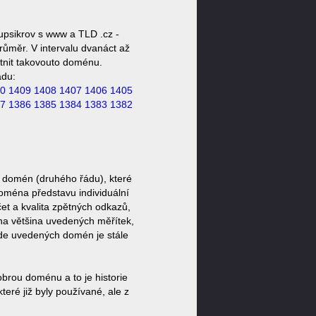
upsikrov s www a TLD .cz -
růměr. V intervalu dvanáct až
stnit takovouto doménu.
ádu:
0
1409
1408
1407
1406
1405
7
1386
1385
1384
1383
1382
 domén (druhého řádu), které
doména představu individuální
et a kvalita zpětných odkazů,
ěna většina uvedených měřítek,
zde uvedených domén je stále
brou doménu a to je historie
eré již byly používané, ale z