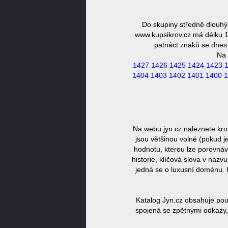
Do skupiny středně dlouhý
www.kupsikrov.cz má délku 16
patnáct znaků se dnes 
Na 
1427
1426
1425
1424
1423
1404
1403
1402
1401
1400
1
Na webu jyn.cz naleznete kr
jsou většinou volné (pokud j
hodnotu, kterou lze porovnáv
historie, klíčová slova v náz
jedná se o luxusní doménu. 
Katalog Jyn.cz obsahuje pou
spojená se zpětnými odkazy, 