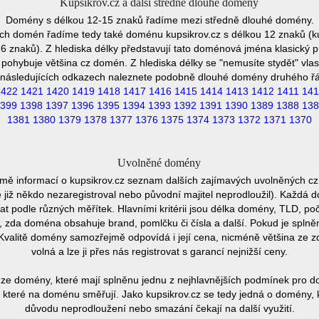
Kupsikrov.cz a další středně dlouhé domény
Domény s délkou 12-15 znaků řadíme mezi středně dlouhé domény.
ch domén řadíme tedy také doménu kupsikrov.cz s délkou 12 znaků (k
 znaků). Z hlediska délky představují tato doménová jména klasický p
pohybuje většina cz domén. Z hlediska délky se "nemusíte stydět" vla
následujících odkazech naleznete podobně dlouhé domény druhého ř
1422
1421
1420
1419
1418
1417
1416
1415
1414
1413
1412
1411
141
399
1398
1397
1396
1395
1394
1393
1392
1391
1390
1389
1388
138
1381
1380
1379
1378
1377
1376
1375
1374
1373
1372
1371
1370
Uvolněné domény
omě informací o kupsikrov.cz seznam dalších zajímavých uvolněných cz
e již někdo nezaregistroval nebo původní majitel neprodloužil). Každá 
at podle různých měřítek. Hlavními kritérii jsou délka domény, TLD, poč
vu, zda doména obsahuje brand, pomlčku či čísla a další. Pokud je spln
Kvalitě domény samozřejmě odpovídá i její cena, nicméně většina ze 
volná a lze ji přes nás registrovat s garancí nejnižší ceny.
ze domény, které mají splněnu jednu z nejhlavnějších podmínek pro do
které na doménu směřují. Jako kupsikrov.cz se tedy jedná o domény, kt
důvodu neprodloužení nebo smazání čekají na další využití.