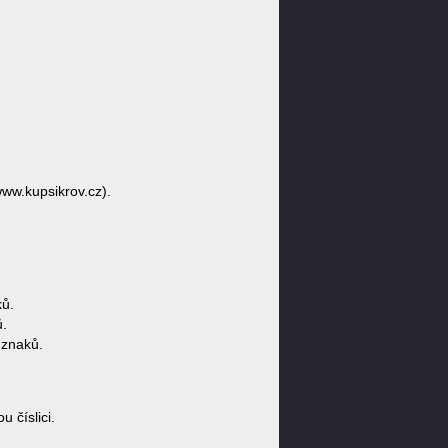
www.kupsikrov.cz).
ů.
ů.
 znaků.
 číslici.