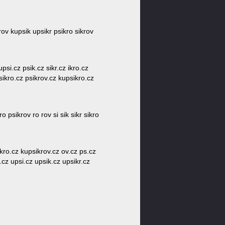
krov kupsik upsikr psikro sikrov
psi.cz psik.cz sikr.cz ikro.cz
psikro.cz psikrov.cz kupsikro.cz
o psikrov ro rov si sik sikr sikro
ikro.cz kupsikrov.cz ov.cz ps.cz
s.cz upsi.cz upsik.cz upsikr.cz