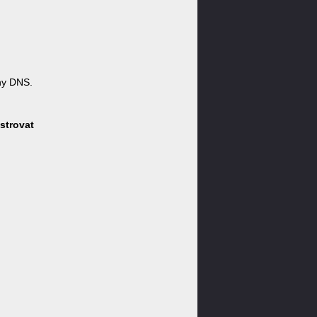
ny DNS.
strovat