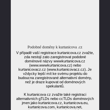
Podobné domény k kurtanicova .cz
V případě vaší registrace kurtanicova.cz zvažte,
zda nestojí zato zaregistrovat podobné
doménové názvy wwwkurtanicova.cz
(www.wwwkurtanicova.cz) nebo
kurtanicovacz.cz (www.kurtanicovacz.cz). Je
vždycky lepší mít ke svému projektu do
budoucna zaregistrované alternativní domény,
než je draze kupovat od doménových
spekulantů.
K kurtanicova cz zvažte také registraci
alternativních gTLDs nebo ccTLDs doménových
jmen jako kurtanicova.cz, kurtanicova.eu,
kurtanicova.com, kurtanicova.net,