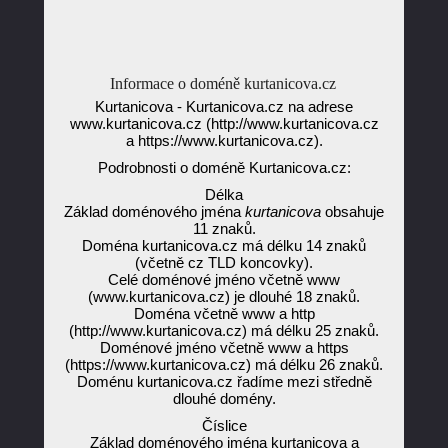
Informace o doméně kurtanicova.cz
Kurtanicova - Kurtanicova.cz na adrese
www.kurtanicova.cz (http://www.kurtanicova.cz
a https://www.kurtanicova.cz).
Podrobnosti o doméně Kurtanicova.cz:
Délka
Základ doménového jména
kurtanicova
obsahuje
11 znaků.
Doména kurtanicova.cz má délku 14 znaků
(včetně cz TLD koncovky).
Celé doménové jméno včetně www
(www.kurtanicova.cz) je dlouhé 18 znaků.
Doména včetně www a http
(http://www.kurtanicova.cz) má délku 25 znaků.
Doménové jméno včetně www a https
(https://www.kurtanicova.cz) má délku 26 znaků.
Doménu kurtanicova.cz řadíme mezi středně
dlouhé domény.
Číslice
Základ doménového jména kurtanicova a