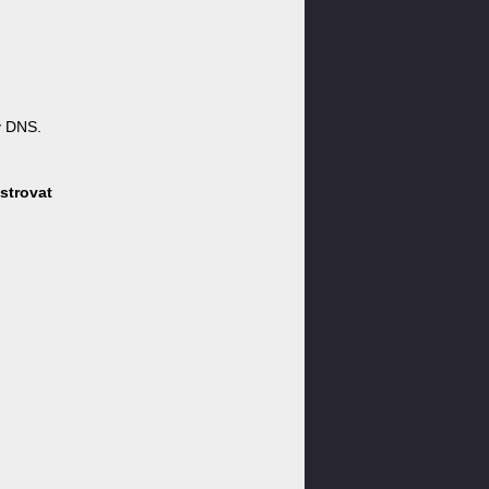
y DNS.
strovat