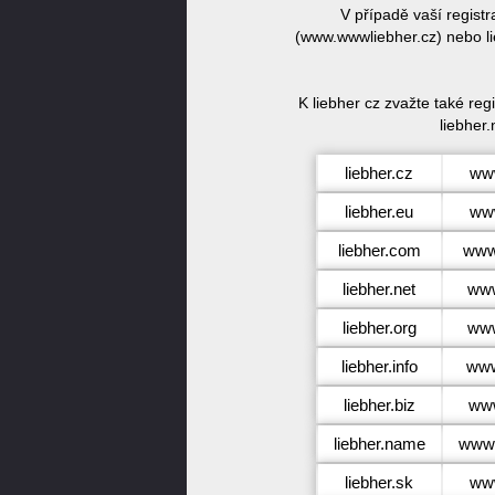
V případě vaší regist
(www.wwwliebher.cz) nebo li
K liebher cz zvažte také re
liebher.
liebher.cz
www
liebher.eu
www
liebher.com
www
liebher.net
www
liebher.org
www
liebher.info
www.
liebher.biz
www
liebher.name
www.
liebher.sk
www