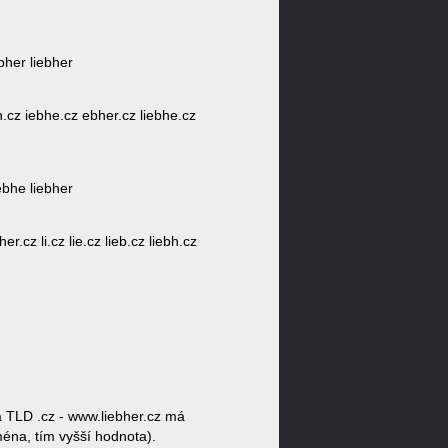
bher liebher
bh.cz iebhe.cz ebher.cz liebhe.cz
ebhe liebher
.cz li.cz lie.cz lieb.cz liebh.cz
 TLD .cz - www.liebher.cz má
ména, tím vyšší hodnota).