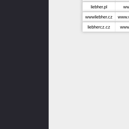
liebher.pl
www
wwwliebher.cz
www.w
liebhercz.cz
www.