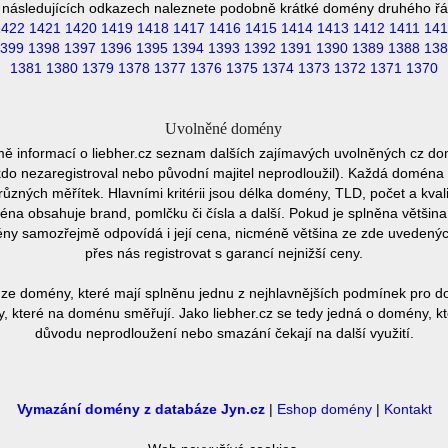
 následujících odkazech naleznete podobně krátké domény druhého řá
1422
1421
1420
1419
1418
1417
1416
1415
1414
1413
1412
1411
141
399
1398
1397
1396
1395
1394
1393
1392
1391
1390
1389
1388
138
1381
1380
1379
1378
1377
1376
1375
1374
1373
1372
1371
1370
Uvolněné domény
ě informací o liebher.cz seznam dalších zajímavých uvolněných cz do
ěkdo nezaregistroval nebo původní majitel neprodloužil). Každá doména 
různých měřítek. Hlavními kritérii jsou délka domény, TLD, počet a kvali
éna obsahuje brand, pomlčku či čísla a další. Pokud je splněna většin
ny samozřejmě odpovídá i její cena, nicméně většina ze zde uvedených 
přes nás registrovat s garancí nejnižší ceny.
ze domény, které mají splněnu jednu z nejhlavnějších podmínek pro do
 které na doménu směřují. Jako liebher.cz se tedy jedná o domény, kte
důvodu neprodloužení nebo smazání čekají na další využití.
Vymazání domény z databáze Jyn.cz
|
Eshop domény
|
Kontakt