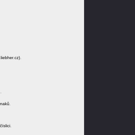
liebher.cz).
.
znaků.
slici.