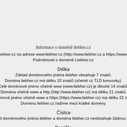
Informace o doméně liebher.cz
iebher.cz na adrese www.liebher.cz (http://www.liebher.cz a https://www.
Podrobnosti o doméně Liebher.cz:
Délka
Základ doménového jména
liebher
obsahuje 7 znaků.
Doména liebher.cz má délku 10 znaků (včetně cz TLD koncovky).
Celé doménové jméno včetně www (www.liebher.cz) je dlouhé 14 znaků
Doména včetně www a http (http://www.liebher.cz) má délku 21 znaků.
ové jméno včetně www a https (https://www.liebher.cz) má délku 22 
Doménu liebher.cz řadíme mezi krátké domény.
Číslice
d doménového jména liebher a doména liebher.cz neobsahuje žádnou čí