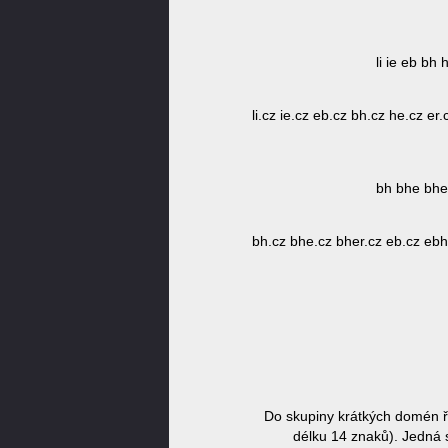
li ie eb bh
li.cz ie.cz eb.cz bh.cz he.cz er
bh bhe bher
bh.cz bhe.cz bher.cz eb.cz ebh.c
Do skupiny krátkých domén ř
délku 14 znaků). Jedná s