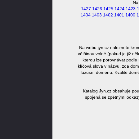
Na
1427
1426
1425
1424
1423
1404
1403
1402
1401
1400
1
Na webu jyn.cz naleznete krom
většinou volné (pokud je již n
kterou lze porovnávat podle 
klíčová slova v názvu, zda dom
luxusní doménu. Kvalitě domé
Katalog Jyn.cz obsahuje pou
spojená se zpětnými odkazy,