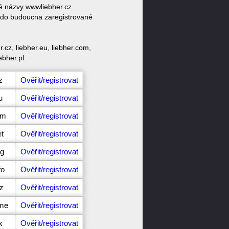
vé názvy wwwliebher.cz
u do budoucna zaregistrované
cz, liebher.eu, liebher.com,
ebher.pl.
z
Ověřit/registrovat
u
Ověřit/registrovat
om
Ověřit/registrovat
et
Ověřit/registrovat
rg
Ověřit/registrovat
fo
Ověřit/registrovat
iz
Ověřit/registrovat
ame
Ověřit/registrovat
k
Ověřit/registrovat