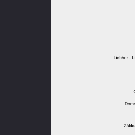
Liebher - L
Domén
Zákla