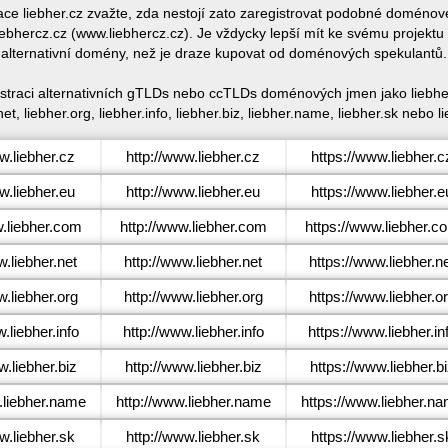
race liebher.cz zvažte, zda nestojí zato zaregistrovat podobné doméno
ebhercz.cz (www.liebhercz.cz). Je vždycky lepší mít ke svému projekt
alternativní domény, než je draze kupovat od doménových spekulantů.
gistraci alternativních gTLDs nebo ccTLDs doménových jmen jako liebher.
net, liebher.org, liebher.info, liebher.biz, liebher.name, liebher.sk nebo li
.liebher.cz
http://www.liebher.cz
https://www.liebher.c
.liebher.eu
http://www.liebher.eu
https://www.liebher.e
.liebher.com
http://www.liebher.com
https://www.liebher.c
.liebher.net
http://www.liebher.net
https://www.liebher.n
.liebher.org
http://www.liebher.org
https://www.liebher.o
liebher.info
http://www.liebher.info
https://www.liebher.in
.liebher.biz
http://www.liebher.biz
https://www.liebher.b
liebher.name
http://www.liebher.name
https://www.liebher.n
.liebher.sk
http://www.liebher.sk
https://www.liebher.s