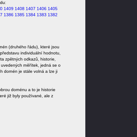
du:
0
1409
1408
1407
1406
1405
7
1386
1385
1384
1383
1382
mén (druhého řádu), které jsou
představu individuální hodnotu,
ta zpětných odkazů, historie,
a uvedených měřítek, jedná se o
domén je stále volná a lze ji
brou doménu a to je historie
ré již byly používané, ale z