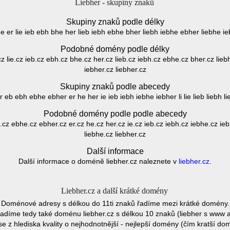
Liebher - skupiny znaků
Skupiny znaků podle délky
 he er lie ieb ebh bhe her lieb iebh ebhe bher liebh iebhe ebher liebhe ie
Podobné domény podle délky
.cz lie.cz ieb.cz ebh.cz bhe.cz her.cz lieb.cz iebh.cz ebhe.cz bher.cz lie
iebher.cz liebher.cz
Skupiny znaků podle abecedy
 eb ebh ebhe ebher er he her ie ieb iebh iebhe iebher li lie lieb liebh li
Podobné domény podle podle abecedy
z ebhe.cz ebher.cz er.cz he.cz her.cz ie.cz ieb.cz iebh.cz iebhe.cz iebher
liebhe.cz liebher.cz
Další informace
Další informace o doméně liebher.cz naleznete v
liebher.cz
.
Liebher.cz a další krátké domény
Doménové adresy s délkou do 11ti znaků řadíme mezi krátké domény.
adíme tedy také doménu liebher.cz s délkou 10 znaků (liebher s www a
e z hlediska kvality o nejhodnotnější - nejlepší domény (čím kratší do