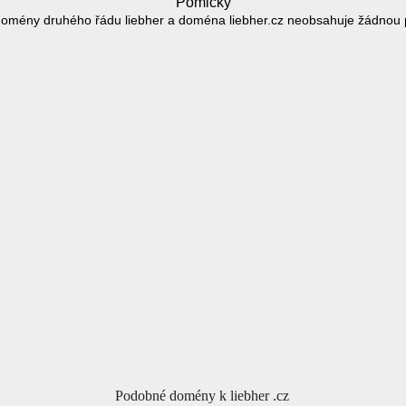
Pomlčky
domény druhého řádu liebher a doména liebher.cz neobsahuje žádnou 
Podobné domény k liebher .cz