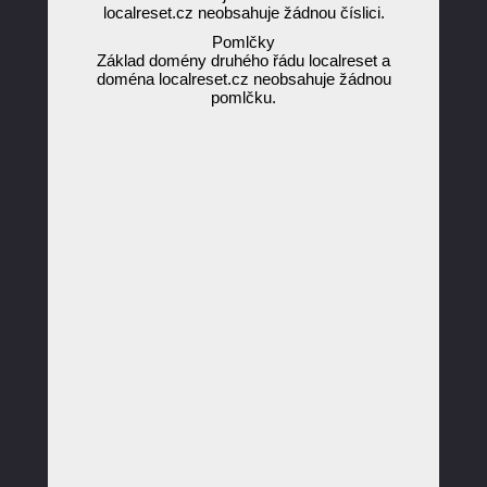
localreset.cz neobsahuje žádnou číslici.
Pomlčky
Základ domény druhého řádu localreset a
doména localreset.cz neobsahuje žádnou
pomlčku.