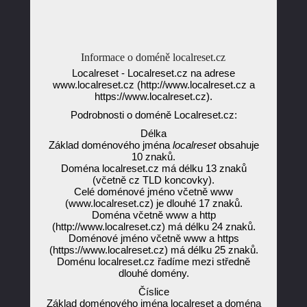
Informace o doméně localreset.cz
Localreset - Localreset.cz na adrese
www.localreset.cz (http://www.localreset.cz a
https://www.localreset.cz).
Podrobnosti o doméně Localreset.cz:
Délka
Základ doménového jména
localreset
obsahuje
10 znaků.
Doména localreset.cz má délku 13 znaků
(včetně cz TLD koncovky).
Celé doménové jméno včetně www
(www.localreset.cz) je dlouhé 17 znaků.
Doména včetně www a http
(http://www.localreset.cz) má délku 24 znaků.
Doménové jméno včetně www a https
(https://www.localreset.cz) má délku 25 znaků.
Doménu localreset.cz řadíme mezi středně
dlouhé domény.
Číslice
Základ doménového jména localreset a doména