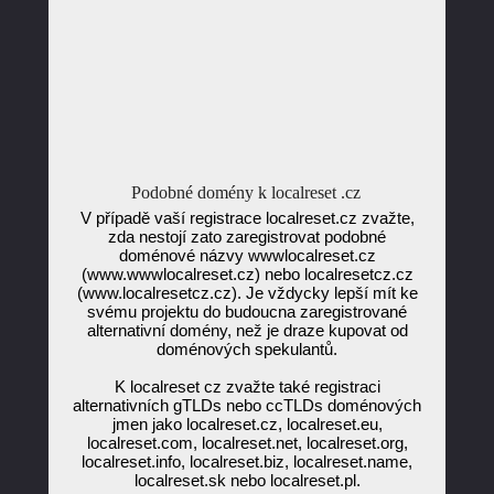
Podobné domény k localreset .cz
V případě vaší registrace localreset.cz zvažte,
zda nestojí zato zaregistrovat podobné
doménové názvy wwwlocalreset.cz
(www.wwwlocalreset.cz) nebo localresetcz.cz
(www.localresetcz.cz). Je vždycky lepší mít ke
svému projektu do budoucna zaregistrované
alternativní domény, než je draze kupovat od
doménových spekulantů.
K localreset cz zvažte také registraci
alternativních gTLDs nebo ccTLDs doménových
jmen jako localreset.cz, localreset.eu,
localreset.com, localreset.net, localreset.org,
localreset.info, localreset.biz, localreset.name,
localreset.sk nebo localreset.pl.