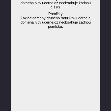
doména lvbvlucerne.cz neobsahuje žádnou
číslici.
Pomlčky
Základ domény druhého řádu lvbvlucerne a
doména lvbvlucerne.cz neobsahuje žádnou
pomlčku.