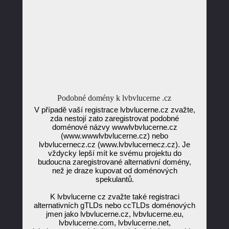
Podobné domény k lvbvlucerne .cz
V případě vaší registrace lvbvlucerne.cz zvažte,
zda nestojí zato zaregistrovat podobné
doménové názvy wwwlvbvlucerne.cz
(www.wwwlvbvlucerne.cz) nebo
lvbvlucernecz.cz (www.lvbvlucernecz.cz). Je
vždycky lepší mít ke svému projektu do
budoucna zaregistrované alternativní domény,
než je draze kupovat od doménových
spekulantů.
K lvbvlucerne cz zvažte také registraci
alternativních gTLDs nebo ccTLDs doménových
jmen jako lvbvlucerne.cz, lvbvlucerne.eu,
lvbvlucerne.com, lvbvlucerne.net,