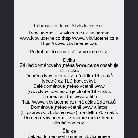
Informace o doméně lvbvlucerne.cz
Lvbvlucerne - Lvbvlucerne.cz na adrese
www.lvbvlucerne.cz (http://www.lvbvlucerne.cz a
https://www.lvbvlucerne.cz).
Podrobnosti o doméně Lvbvlucerne.cz:
Délka
Základ doménového jména
lvbvlucerne
obsahuje
11 znaků.
Doména lvbvlucerne.cz má délku 14 znaků
(včetně cz TLD koncovky).
Celé doménové jméno včetně www
(www.lvbvlucerne.cz) je dlouhé 18 znaků.
Doména včetně www a http
(http://www.lvbvlucerne.cz) má délku 25 znaků.
Doménové jméno včetně www a https
(https://www.lvbvlucerne.cz) má délku 26 znaků.
Doménu lvbvlucerne.cz řadíme mezi středně
dlouhé domény.
Číslice
Základ doménového jména lvbvlucerne a