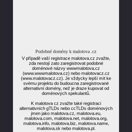
Podobné domény k malotova .cz
V případě vaší registrace malotova.cz zvažte,
zda nestojí zato zaregistrovat podobné
doménové názvy wwwmalotova.cz
(www.wwwmalotova.cz) nebo malotovacz.cz
(www.malotovacz.cz). Je vždycky lepší mít ke
svému projektu do budoucna zaregistrované
alternativní domény, než je draze kupovat od
doménových spekulantů.
K malotova cz zvažte také registraci
alternativních gTLDs nebo ccTLDs doménových
jmen jako malotova.cz, malotova.eu,
malotova.com, malotova.net, malotova.org,
malotova.info, malotova.biz, malotova.name,
malotova.sk nebo malotova.pl.