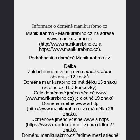
Informace o doméně manikurabrno.cz
Manikurabrno - Manikurabrno.cz na adrese
www.manikurabrno.cz
(http://www.manikurabrno.cz a
https://www.manikurabrno.cz).
Podrobnosti o doméně Manikurabrno.cz:
Délka
Základ doménového jména
manikurabrno
obsahuje 12 znaků.
Doména manikurabrno.cz má délku 15 znaků
(včetně cz TLD koncovky).
Celé doménové jméno včetně www
(www.manikurabrno.cz) je dlouhé 19 znaků.
Doména včetně www a http
(http://www.manikurabrno.cz) má délku 26
znaků.
Doménové jméno včetně www a https
(https://www.manikurabrno.cz) má délku 27
znaků.
Doménu manikurabrno.cz řadíme mezi středně