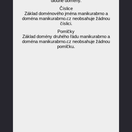
dlouhé domény.
Číslice
Základ doménového jména manikurabrno a
doména manikurabrno.cz neobsahuje žádnou
číslici.
Pomlčky
Základ domény druhého řádu manikurabrno a
doména manikurabrno.cz neobsahuje žádnou
pomlčku.